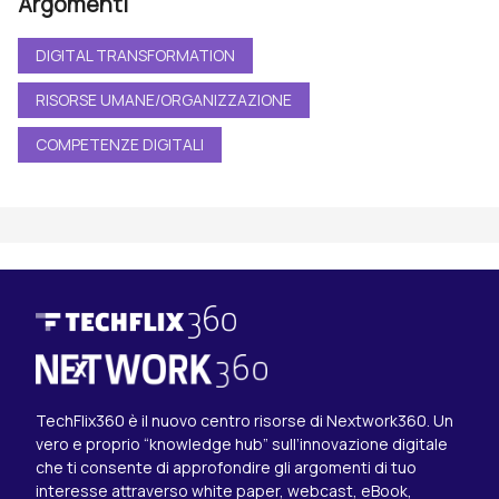
Argomenti
DIGITAL TRANSFORMATION
RISORSE UMANE/ORGANIZZAZIONE
COMPETENZE DIGITALI
TechFlix360 è il nuovo centro risorse di Nextwork360. Un
vero e proprio “knowledge hub” sull’innovazione digitale
che ti consente di approfondire gli argomenti di tuo
interesse attraverso white paper, webcast, eBook,