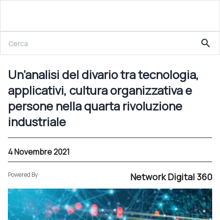
4 Novembre 2021
search
Un’analisi del divario tra tecnologia, applicativi, cultura organizzativa e persone nella quarta rivoluzione industriale
Un’analisi del divario tra tecnologia,
applicativi, cultura organizzativa e
persone nella quarta rivoluzione
industriale
4 Novembre 2021
Powered By
Network Digital 360