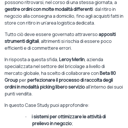
possono ritrovarsi, nel corso di una stessa giornata, a
gestire ordini con molte modalità differenti
: dal ritiro in
negozio alla consegna a domicilio, fino agli acquisti fatti in
store con ritiro in un’area logistica dedicata.
Tutto ciò deve essere governato attraverso
appositi
strumenti digitali
, altrimenti si rischia di essere poco
efficienti e di commettere errori.
In risposta a questa sfida,
Leroy Merlin
, azienda
specializzata nel settore del bricolage a livello di
mercato globale, ha scelto di collaborare con
Beta 80
Group
per
perfezionare il processo di raccolta degli
ordini in modalità picking libero servizio
all’interno dei suoi
punti vendita.
In questo Case Study puoi approfondire:
i sistemi per ottimizzare le attività di
·
prelievo in negozio
;