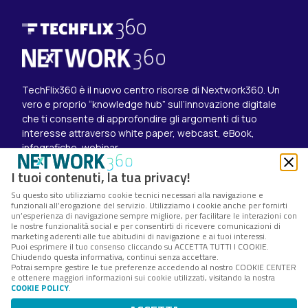
TechFlix360 è il nuovo centro risorse di Nextwork360. Un
vero e proprio “knowledge hub” sull’innovazione digitale
che ti consente di approfondire gli argomenti di tuo
interesse attraverso white paper, webcast, eBook,
infografiche, webinar.
Esplora i contenuti
I tuoi contenuti, la tua privacy!
Canali
Su questo sito utilizziamo cookie tecnici necessari alla navigazione e
White paper
funzionali all’erogazione del servizio. Utilizziamo i cookie anche per fornirti
Eventi on demand
un’esperienza di navigazione sempre migliore, per facilitare le interazioni con
Eventi futuri
le nostre funzionalità social e per consentirti di ricevere comunicazioni di
marketing aderenti alle tue abitudini di navigazione e ai tuoi interessi.
Seguici su
Puoi esprimere il tuo consenso cliccando su ACCETTA TUTTI I COOKIE.
Chiudendo questa informativa, continui senza accettare.
Twitter
Potrai sempre gestire le tue preferenze accedendo al nostro COOKIE CENTER
LinkedIn
e ottenere maggiori informazioni sui cookie utilizzati, visitando la nostra
Instagram
COOKIE POLICY
.
Nextwork360 – Codice fiscale e Partita IVA 13868590962