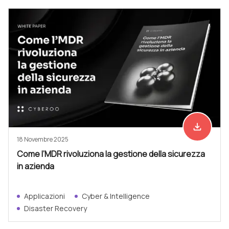
file_download
Scarica ad
18 Novembre 2025
Come l’MDR rivoluziona la gestione della sicurezza
in azienda
Applicazioni
Cyber & Intelligence
Disaster Recovery