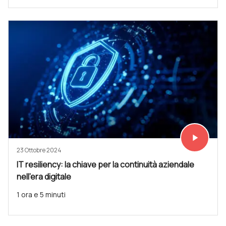
play_arrow
Vedi subit
23 Ottobre 2024
IT resiliency: la chiave per la continuità aziendale
nell'era digitale
1 ora e 5 minuti