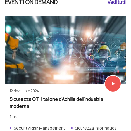
EVENTI ON DEMAND
Vedi tutti
play_arrow
Vedi subit
12 Novembre 2024
Sicurezza OT: il tallone d'Achille dell'industria
moderna
1 ora
Security Risk Management
Sicurezza informatica