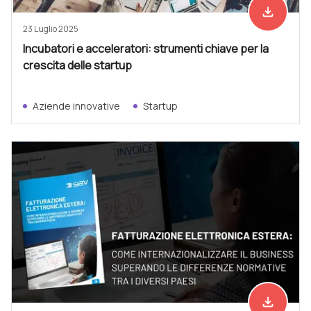
file_download
Scarica ad
23 Luglio 2025
Incubatori e acceleratori: strumenti chiave per la
crescita delle startup
Aziende innovative
Startup
file_download
Scarica ad