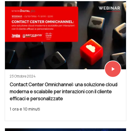
play_arrow
Vedi subit
23 Ottobre 2024
Contact Center Omnichannel: una soluzione cloud
moderna e scalabile per interazioni con il cliente
efficaci e personalizzate
1 ora e 10 minuti