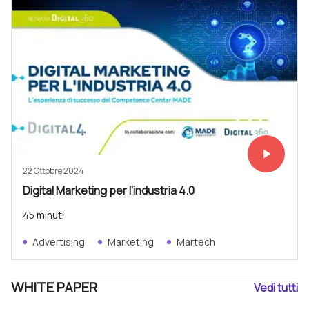
play_arrow
Vedi subit
22 Ottobre 2024
Digital Marketing per l'industria 4.0
45 minuti
Advertising
Marketing
Martech
WHITE PAPER
Vedi tutti