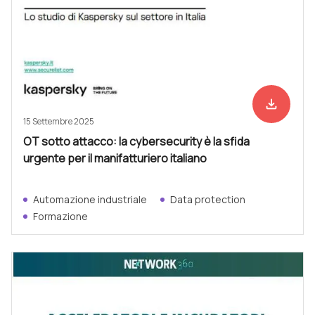
file_download
Scarica ad
15 Settembre 2025
OT sotto attacco: la cybersecurity è la sfida
urgente per il manifatturiero italiano
Automazione industriale
Data protection
Formazione