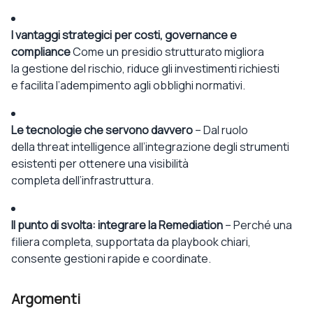
I vantaggi strategici per costi, governance e
compliance
Come un presidio strutturato
migliora
la
gestione del rischio, riduce gli investimenti
richiesti
e
facilita
l’a
dempimento
a
gli
obblighi normativi.
Le tecnologie che servono davvero
–
Dal ruolo
della
threat
intelligence
all’integrazione
degli
strumenti
esistenti per ottenere una visibilità
completa
dell’infrastruttura
.
Il punto di svolta:
integrare
la
Remediation
–
Perché una
filiera completa, supportata da
playbook
chiari,
consente
gestioni
rapide
e coordinate.
Argomenti