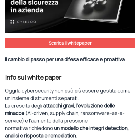
Scarica il whitepaper
Il cambio di passo per una difesa efficace e proattiva
Info sul white paper
Oggi
la cybersecurity non può più essere gestita come
un insieme di strumenti separati.
La crescita degli
attacch
i
gravi
, l’
evoluzione delle
minacce
(AI-
driven
, supply chain, ransomware-
as
-a-
service) e l’aumento della
pressione
normativa
richiedono
un
modello che
integri
detection
,
analisi e risposta
e
remediation
.