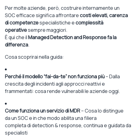
Per molte aziende, però,
costruire internamente un
SOC
efficace significa affrontare
costi elevati
,
carenza
di competenze
specialistiche e
complessità
operative
sempre maggiori.
È qui che
il
Managed
Detection
and
Response
fa la
differenza
.
C
osa
scoprirai nella guida:
Perché il modello “fai-da-te” non
funziona più
–
Dalla
crescita degli incidenti
a
gli
approcci reattivi e
frammentati
: cosa rende vulnerabili le aziende oggi.
Come funziona un servizio di MDR
–
Cosa
lo distingue
da
un SOC e
in che modo
abilita
una
filiera
completa
di
detection
&
response
, continua e guidata da
specialisti