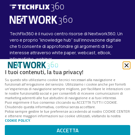
TechFlix360 è il nuovo centro risorse di Nextwork360. Un
vero e proprio “knowledge hub” sull’innovazione digitale
che ti consente di approfondire gli argomenti di tuo
interesse attraverso white paper, webcast, eBook,
infografiche, webinar.
Esplora i contenuti
I tuoi contenuti, la tua privacy!
Canali
Su questo sito utilizziamo cookie tecnici necessari alla navigazione e
White paper
funzionali all’erogazione del servizio. Utilizziamo i cookie anche per fornirti
Eventi on demand
un’esperienza di navigazione sempre migliore, per facilitare le interazioni con
Eventi futuri
le nostre funzionalità social e per consentirti di ricevere comunicazioni di
marketing aderenti alle tue abitudini di navigazione e ai tuoi interessi.
Seguici su
Puoi esprimere il tuo consenso cliccando su ACCETTA TUTTI I COOKIE.
Chiudendo questa informativa, continui senza accettare.
Twitter
Potrai sempre gestire le tue preferenze accedendo al nostro COOKIE CENTER
LinkedIn
e ottenere maggiori informazioni sui cookie utilizzati, visitando la nostra
Instagram
COOKIE POLICY
.
Nextwork360 – Codice fiscale e Partita IVA 13868590962
ACCETTA
– © 2025 Nextwork360. ALL RIGHTS RESERVED.