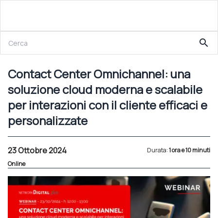
23 Ottobre 2024
search
Contact Center Omnichannel: una soluzione cloud moderna e scalabile per interazioni con il cliente efficaci e personalizzate
Contact Center Omnichannel: una
soluzione cloud moderna e scalabile
per interazioni con il cliente efficaci e
personalizzate
23 Ottobre 2024
Durata:
1 ora e 10 minuti
Online