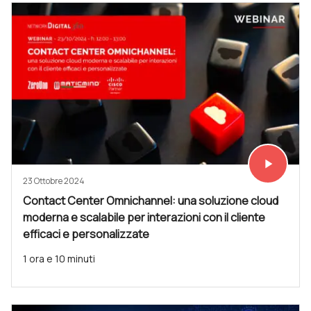
play_arrow
Vedi subit
23 Ottobre 2024
Contact Center Omnichannel: una soluzione cloud
moderna e scalabile per interazioni con il cliente
efficaci e personalizzate
1 ora e 10 minuti