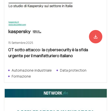
file_download
Scarica ad
15 Settembre 2025
OT sotto attacco: la cybersecurity è la sfida
urgente per il manifatturiero italiano
Automazione industriale
Data protection
Formazione