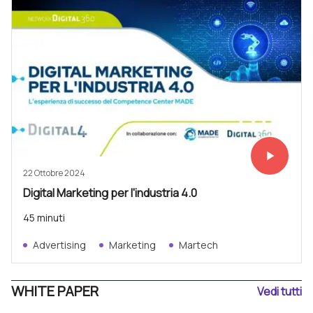
play_arrow
Vedi subit
22 Ottobre 2024
Digital Marketing per l'industria 4.0
45 minuti
Advertising
Marketing
Martech
WHITE PAPER
Vedi tutti