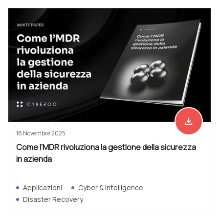
file_download
Scarica ad
18 Novembre 2025
Come l’MDR rivoluziona la gestione della sicurezza
in azienda
Applicazioni
Cyber & Intelligence
Disaster Recovery