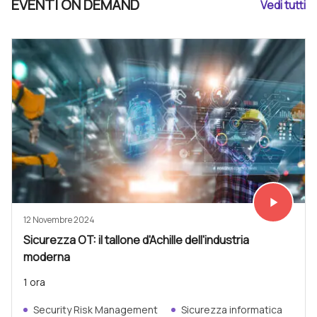
EVENTI ON DEMAND
Vedi tutti
play_arrow
Vedi subit
12 Novembre 2024
Sicurezza OT: il tallone d'Achille dell'industria
moderna
1 ora
Security Risk Management
Sicurezza informatica