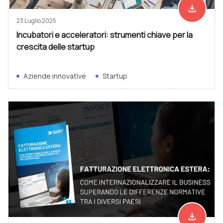
file_download
Scarica ad
23 Luglio 2025
Incubatori e acceleratori: strumenti chiave per la
crescita delle startup
Aziende innovative
Startup
file_download
Scarica ad