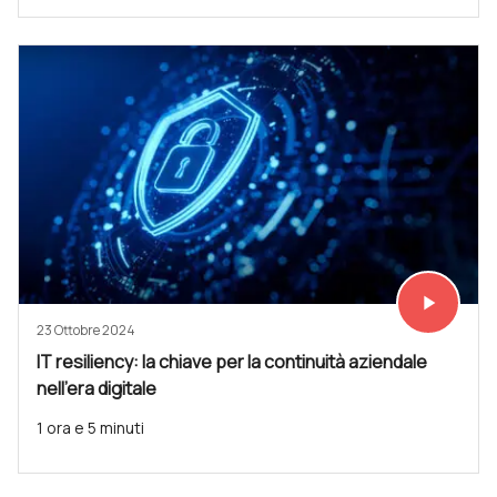
play_arrow
Vedi subit
23 Ottobre 2024
IT resiliency: la chiave per la continuità aziendale
nell'era digitale
1 ora e 5 minuti