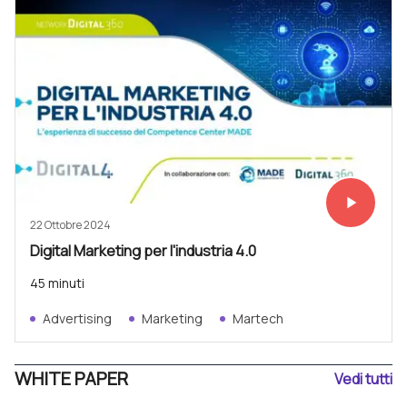
play_arrow
Vedi subit
22 Ottobre 2024
Digital Marketing per l'industria 4.0
45 minuti
Advertising
Marketing
Martech
WHITE PAPER
Vedi tutti