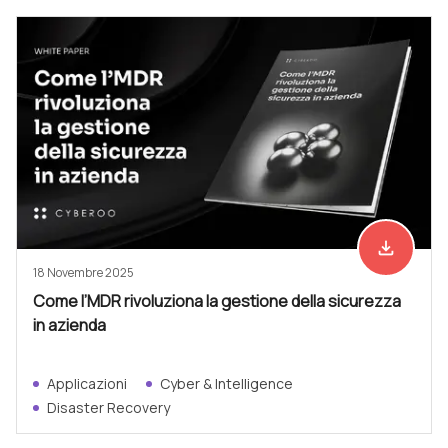
file_download
Scarica ad
18 Novembre 2025
Come l’MDR rivoluziona la gestione della sicurezza
in azienda
Applicazioni
Cyber & Intelligence
Disaster Recovery