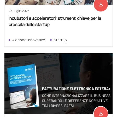
file_download
Scarica ad
23 Luglio 2025
Incubatori e acceleratori: strumenti chiave per la
crescita delle startup
Aziende innovative
Startup
file_download
Scarica ad