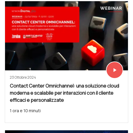
play_arrow
Vedi subit
23 Ottobre 2024
Contact Center Omnichannel: una soluzione cloud
moderna e scalabile per interazioni con il cliente
efficaci e personalizzate
1 ora e 10 minuti