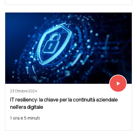
play_arrow
Vedi subit
23 Ottobre 2024
IT resiliency: la chiave per la continuità aziendale
nell'era digitale
1 ora e 5 minuti