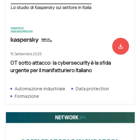
file_download
Scarica ad
15 Settembre 2025
OT sotto attacco: la cybersecurity è la sfida
urgente per il manifatturiero italiano
Automazione industriale
Data protection
Formazione