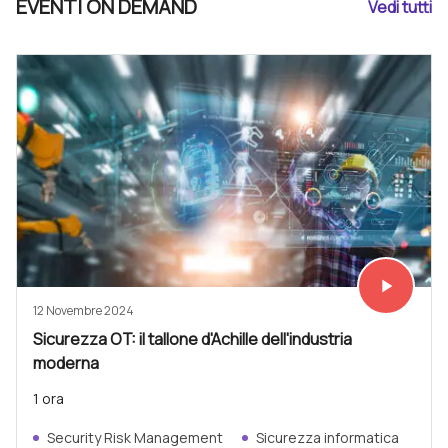
EVENTI ON DEMAND
Vedi tutti
play_arrow
Vedi subit
12 Novembre 2024
Sicurezza OT: il tallone d'Achille dell'industria
moderna
1 ora
Security Risk Management
Sicurezza informatica