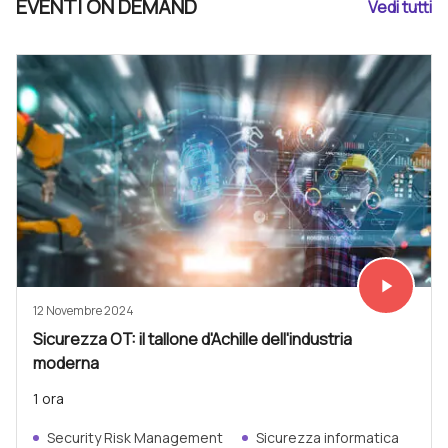
EVENTI ON DEMAND
Vedi tutti
play_arrow
Vedi subit
12 Novembre 2024
Sicurezza OT: il tallone d'Achille dell'industria
moderna
1 ora
Security Risk Management
Sicurezza informatica