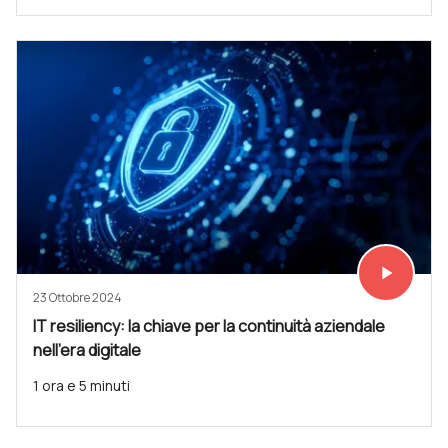
play_arrow
Vedi subit
23 Ottobre 2024
IT resiliency: la chiave per la continuità aziendale
nell'era digitale
1 ora e 5 minuti