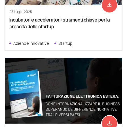
file_download
Scarica ad
23 Luglio 2025
Incubatori e acceleratori: strumenti chiave per la
crescita delle startup
Aziende innovative
Startup
file_download
Scarica ad