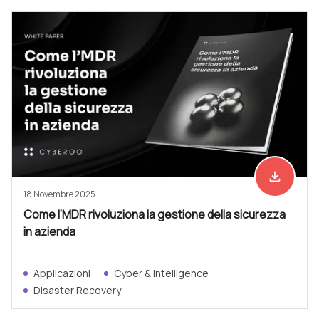
file_download
Scarica ad
18 Novembre 2025
Come l’MDR rivoluziona la gestione della sicurezza
in azienda
Applicazioni
Cyber & Intelligence
Disaster Recovery