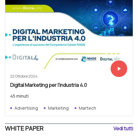
play_arrow
Vedi subit
22 Ottobre 2024
Digital Marketing per l'industria 4.0
45 minuti
Advertising
Marketing
Martech
WHITE PAPER
Vedi tutti