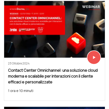
play_arrow
Vedi subit
23 Ottobre 2024
Contact Center Omnichannel: una soluzione cloud
moderna e scalabile per interazioni con il cliente
efficaci e personalizzate
1 ora e 10 minuti