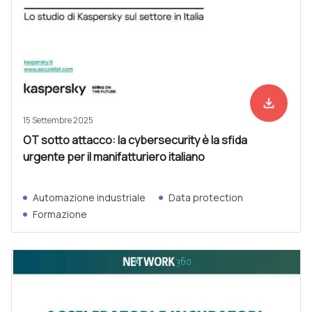
file_download
Scarica ad
15 Settembre 2025
OT sotto attacco: la cybersecurity è la sfida
urgente per il manifatturiero italiano
Automazione industriale
Data protection
Formazione