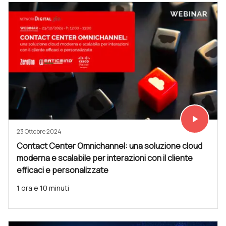
play_arrow
Vedi subit
23 Ottobre 2024
Contact Center Omnichannel: una soluzione cloud
moderna e scalabile per interazioni con il cliente
efficaci e personalizzate
1 ora e 10 minuti