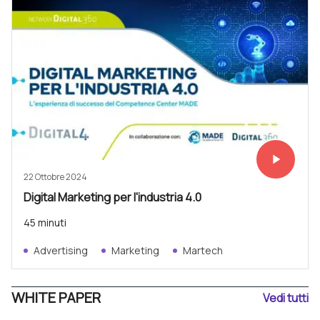
play_arrow
Vedi subit
22 Ottobre 2024
Digital Marketing per l'industria 4.0
45 minuti
Advertising
Marketing
Martech
WHITE PAPER
Vedi tutti