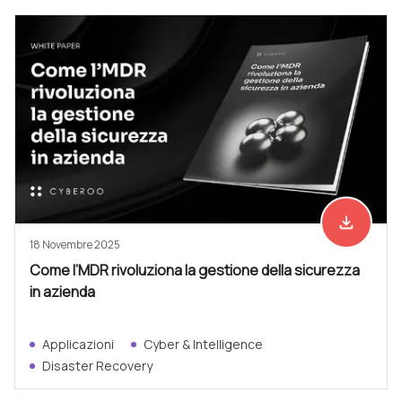
file_download
Scarica ad
18 Novembre 2025
Come l’MDR rivoluziona la gestione della sicurezza
in azienda
Applicazioni
Cyber & Intelligence
Disaster Recovery