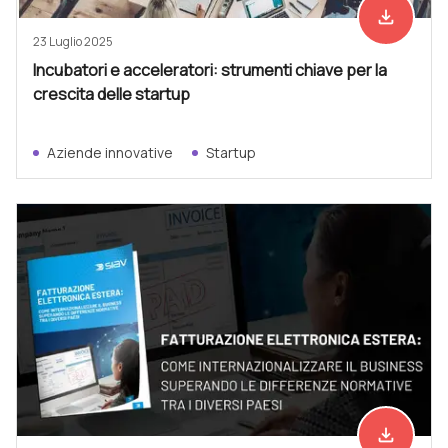
file_download
Scarica ad
23 Luglio 2025
Incubatori e acceleratori: strumenti chiave per la
crescita delle startup
Aziende innovative
Startup
file_download
Scarica ad