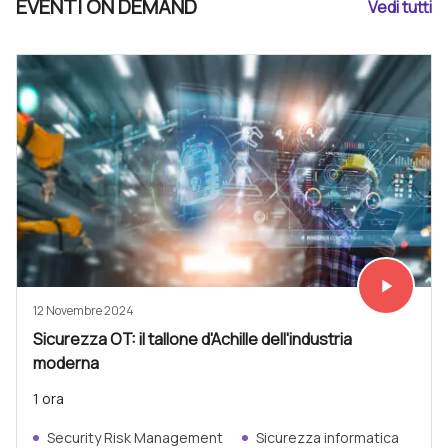
EVENTI ON DEMAND
Vedi tutti
play_arrow
Vedi subit
12 Novembre 2024
Sicurezza OT: il tallone d'Achille dell'industria
moderna
1 ora
Security Risk Management
Sicurezza informatica