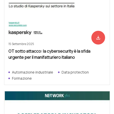
file_download
Scarica ad
15 Settembre 2025
OT sotto attacco: la cybersecurity è la sfida
urgente per il manifatturiero italiano
Automazione industriale
Data protection
Formazione