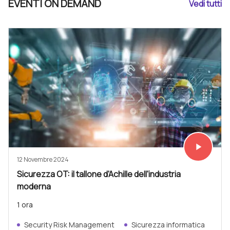
EVENTI ON DEMAND
Vedi tutti
play_arrow
Vedi subit
12 Novembre 2024
Sicurezza OT: il tallone d'Achille dell'industria
moderna
1 ora
Security Risk Management
Sicurezza informatica