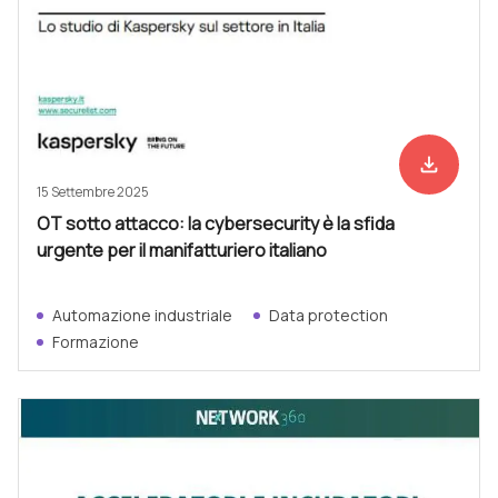
file_download
Scarica ad
15 Settembre 2025
OT sotto attacco: la cybersecurity è la sfida
urgente per il manifatturiero italiano
Automazione industriale
Data protection
Formazione