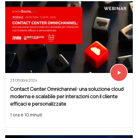
play_arrow
Vedi subit
23 Ottobre 2024
Contact Center Omnichannel: una soluzione cloud
moderna e scalabile per interazioni con il cliente
efficaci e personalizzate
1 ora e 10 minuti