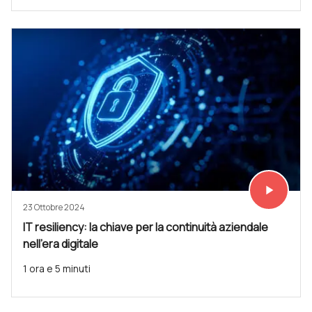
play_arrow
Vedi subit
23 Ottobre 2024
IT resiliency: la chiave per la continuità aziendale
nell'era digitale
1 ora e 5 minuti