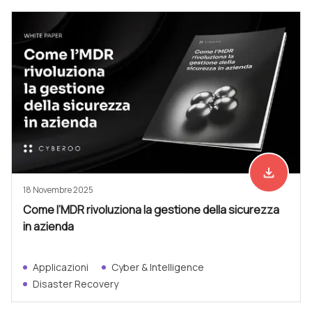
file_download
Scarica ad
18 Novembre 2025
Come l’MDR rivoluziona la gestione della sicurezza
in azienda
Applicazioni
Cyber & Intelligence
Disaster Recovery