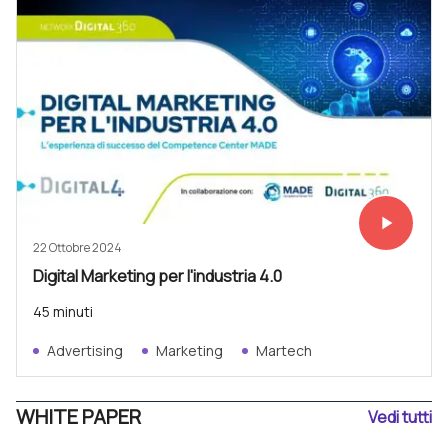
play_arrow
Vedi subit
22 Ottobre 2024
Digital Marketing per l'industria 4.0
45 minuti
Advertising
Marketing
Martech
WHITE PAPER
Vedi tutti