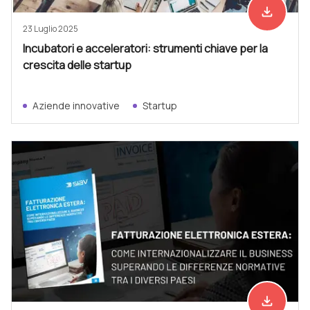
file_download
Scarica ad
23 Luglio 2025
Incubatori e acceleratori: strumenti chiave per la
crescita delle startup
Aziende innovative
Startup
file_download
Scarica ad