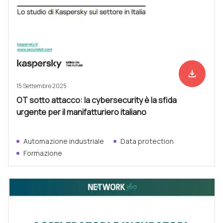
file_download
Scarica ad
15 Settembre 2025
OT sotto attacco: la cybersecurity è la sfida
urgente per il manifatturiero italiano
Automazione industriale
Data protection
Formazione