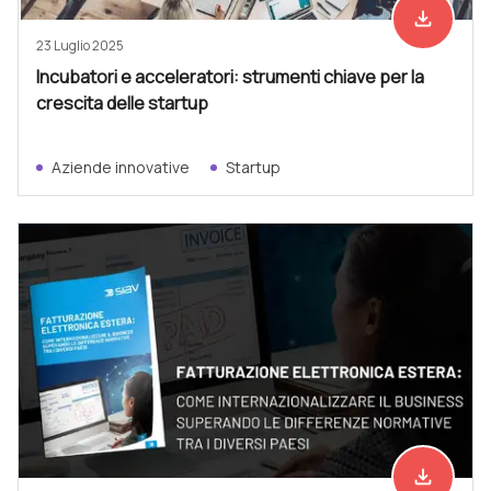
file_download
Scarica ad
23 Luglio 2025
Incubatori e acceleratori: strumenti chiave per la
crescita delle startup
Aziende innovative
Startup
file_download
Scarica ad