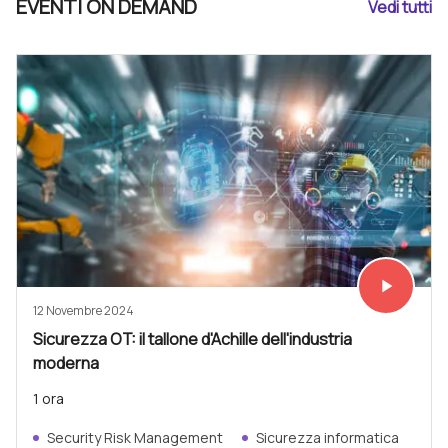
EVENTI ON DEMAND
Vedi tutti
play_arrow
Vedi subit
12 Novembre 2024
Sicurezza OT: il tallone d'Achille dell'industria
moderna
1 ora
Security Risk Management
Sicurezza informatica