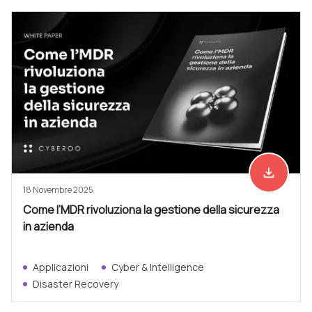
file_download
Scarica ad
18 Novembre 2025
Come l’MDR rivoluziona la gestione della sicurezza
in azienda
Applicazioni
Cyber & Intelligence
Disaster Recovery