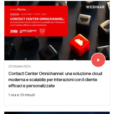
play_arrow
Vedi subit
23 Ottobre 2024
Contact Center Omnichannel: una soluzione cloud
moderna e scalabile per interazioni con il cliente
efficaci e personalizzate
1 ora e 10 minuti