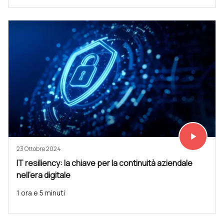
play_arrow
Vedi subit
23 Ottobre 2024
IT resiliency: la chiave per la continuità aziendale
nell'era digitale
1 ora e 5 minuti