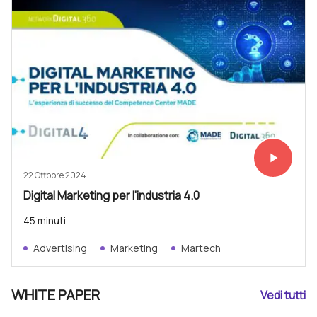
play_arrow
Vedi subit
22 Ottobre 2024
Digital Marketing per l'industria 4.0
45 minuti
Advertising
Marketing
Martech
WHITE PAPER
Vedi tutti