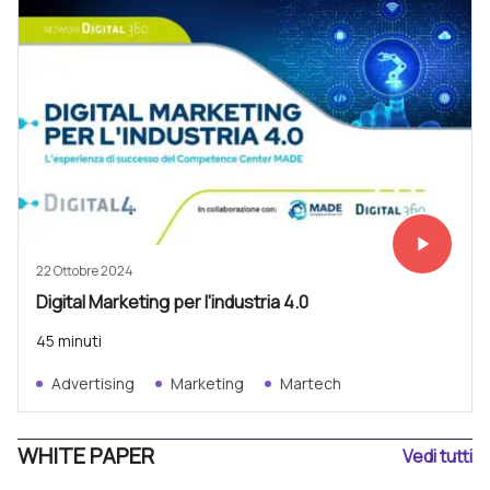
play_arrow
Vedi subit
22 Ottobre 2024
Digital Marketing per l'industria 4.0
45 minuti
Advertising
Marketing
Martech
WHITE PAPER
Vedi tutti