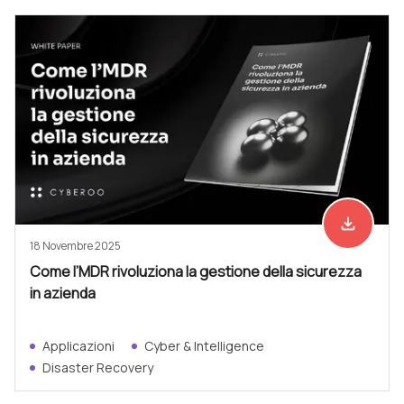
file_download
Scarica ad
18 Novembre 2025
Come l’MDR rivoluziona la gestione della sicurezza
in azienda
Applicazioni
Cyber & Intelligence
Disaster Recovery