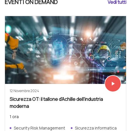
EVENTI ON DEMAND
Vedi tutti
play_arrow
Vedi subit
12 Novembre 2024
Sicurezza OT: il tallone d'Achille dell'industria
moderna
1 ora
Security Risk Management
Sicurezza informatica