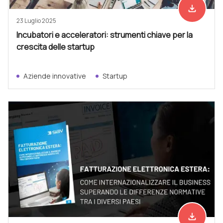
file_download
Scarica ad
23 Luglio 2025
Incubatori e acceleratori: strumenti chiave per la
crescita delle startup
Aziende innovative
Startup
file_download
Scarica ad