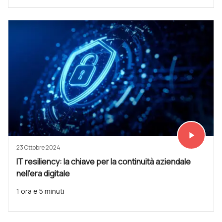
play_arrow
Vedi subit
23 Ottobre 2024
IT resiliency: la chiave per la continuità aziendale
nell'era digitale
1 ora e 5 minuti