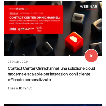
play_arrow
Vedi subit
23 Ottobre 2024
Contact Center Omnichannel: una soluzione cloud
moderna e scalabile per interazioni con il cliente
efficaci e personalizzate
1 ora e 10 minuti