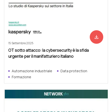
file_download
Scarica ad
15 Settembre 2025
OT sotto attacco: la cybersecurity è la sfida
urgente per il manifatturiero italiano
Automazione industriale
Data protection
Formazione