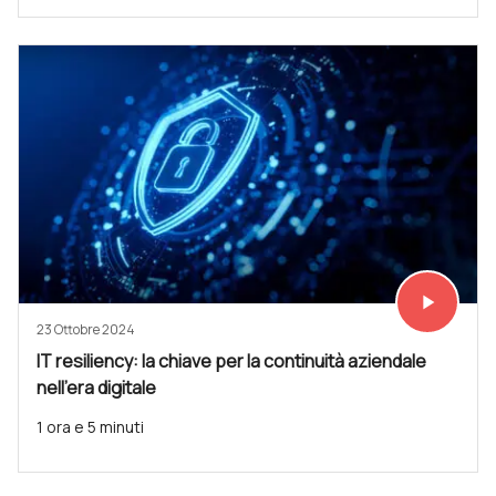
play_arrow
Vedi subit
23 Ottobre 2024
IT resiliency: la chiave per la continuità aziendale
nell'era digitale
1 ora e 5 minuti