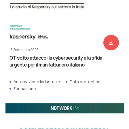
file_download
Scarica ad
15 Settembre 2025
OT sotto attacco: la cybersecurity è la sfida
urgente per il manifatturiero italiano
Automazione industriale
Data protection
Formazione