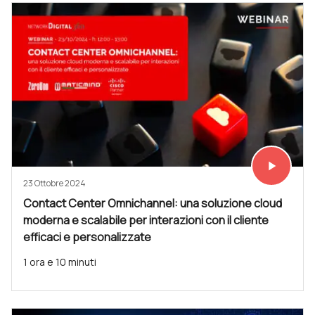
play_arrow
Vedi subit
23 Ottobre 2024
Contact Center Omnichannel: una soluzione cloud
moderna e scalabile per interazioni con il cliente
efficaci e personalizzate
1 ora e 10 minuti