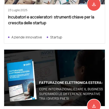
file_download
Scarica ad
23 Luglio 2025
Incubatori e acceleratori: strumenti chiave per la
crescita delle startup
Aziende innovative
Startup
file_download
Scarica ad