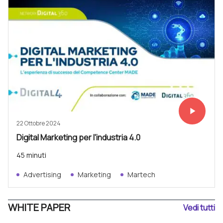
play_arrow
Vedi subit
22 Ottobre 2024
Digital Marketing per l'industria 4.0
45 minuti
Advertising
Marketing
Martech
WHITE PAPER
Vedi tutti