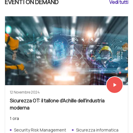
EVENTI ON DEMAND
Vedi tutti
play_arrow
Vedi subit
12 Novembre 2024
Sicurezza OT: il tallone d'Achille dell'industria
moderna
1 ora
Security Risk Management
Sicurezza informatica