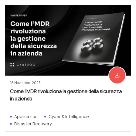
file_download
Scarica ad
18 Novembre 2025
Come l’MDR rivoluziona la gestione della sicurezza
in azienda
Applicazioni
Cyber & Intelligence
Disaster Recovery