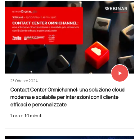
play_arrow
Vedi subit
23 Ottobre 2024
Contact Center Omnichannel: una soluzione cloud
moderna e scalabile per interazioni con il cliente
efficaci e personalizzate
1 ora e 10 minuti