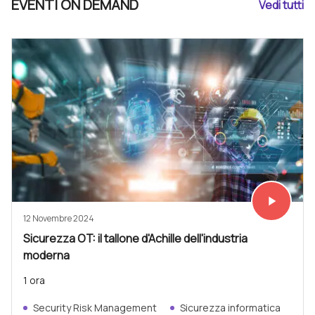
EVENTI ON DEMAND
Vedi tutti
play_arrow
Vedi subit
12 Novembre 2024
Sicurezza OT: il tallone d'Achille dell'industria
moderna
1 ora
Security Risk Management
Sicurezza informatica