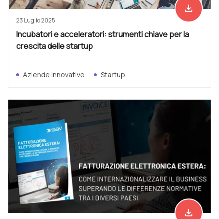
file_download
Scarica ad
23 Luglio 2025
Incubatori e acceleratori: strumenti chiave per la
crescita delle startup
Aziende innovative
Startup
file_download
Scarica ad