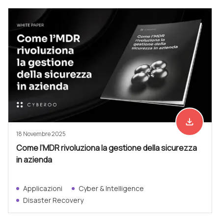
file_download
Scarica ad
18 Novembre 2025
Come l’MDR rivoluziona la gestione della sicurezza
in azienda
Applicazioni
Cyber & Intelligence
Disaster Recovery