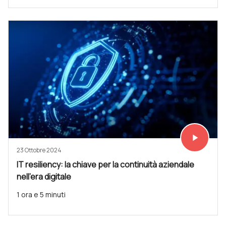
play_arrow
Vedi subit
23 Ottobre 2024
IT resiliency: la chiave per la continuità aziendale
nell'era digitale
1 ora e 5 minuti