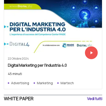
play_arrow
Vedi subit
22 Ottobre 2024
Digital Marketing per l'industria 4.0
45 minuti
Advertising
Marketing
Martech
WHITE PAPER
Vedi tutti