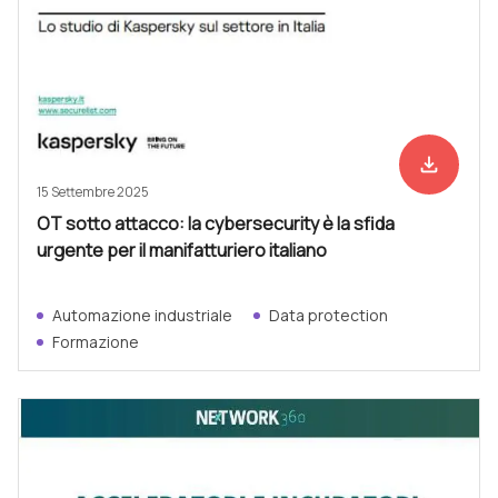
file_download
Scarica ad
15 Settembre 2025
OT sotto attacco: la cybersecurity è la sfida
urgente per il manifatturiero italiano
Automazione industriale
Data protection
Formazione