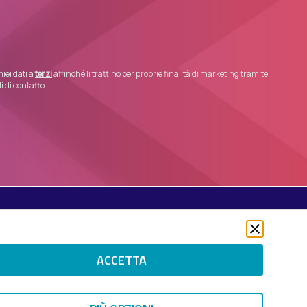
iei dati a
terzi
affinché li trattino per proprie finalità di marketing tramite
 di contatto.
Seguici su
Twitter
LinkedIn
ACCETTA
Instagram
 RIGHTS RESERVED.