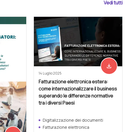
Vedi tutti
file_download
Scarica ades
14 Luglio 2025
Fatturazione elettronica estera:
come internazionalizzare il business
superando le differenze normative
tra i diversi Paesi
Digitalizzazione dei documenti
Fatturazione elettronica