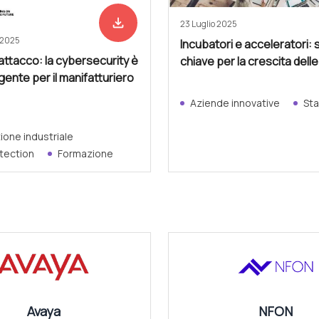
file_download
Scarica adesso
23 Luglio 2025
 2025
Incubatori e acceleratori: 
attacco: la cybersecurity è
chiave per la crescita dell
rgente per il manifatturiero
Aziende innovative
Sta
one industriale
tection
Formazione
Avaya
NFON