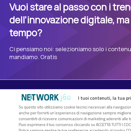
Vuoi stare al passo con i tre
dell’innovazione digitale, ma
tempo?
Ci pensiamo noi: selezioniamo solo i contenuti
mandiamo. Gratis
I tuoi contenuti, la tua pr
Su questo sito utilizziamo cookie tecnici necessari alla navigazion
TechFlix360 è il nuovo centro risorse di Nextwork360. Un vero
anche per fornirti un’esperienza di navigazione sempre migliore, p
sull’innovazione digitale che ti consente di approfondire gli ar
consentirti di ricevere comunicazioni di marketing aderenti alle tu
attraverso white paper, webcast, eBook, infografiche, webinar.
Puoi esprimere il tuo consenso cliccando su ACCETTA TUTTI I COO
Nextwork360 – Co
Potrai sempre gestire le tue preferenze accedendo al nostro COO