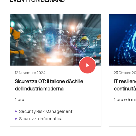
play_arrow
Vedi subito
12 Novembre 2024
23 Ottobre 2
Sicurezza OT: il tallone d'Achille
IT resilien
dell'industria moderna
continuità
1 ora
1 ora e 5 mi
Security Risk Management
Sicurezza informatica