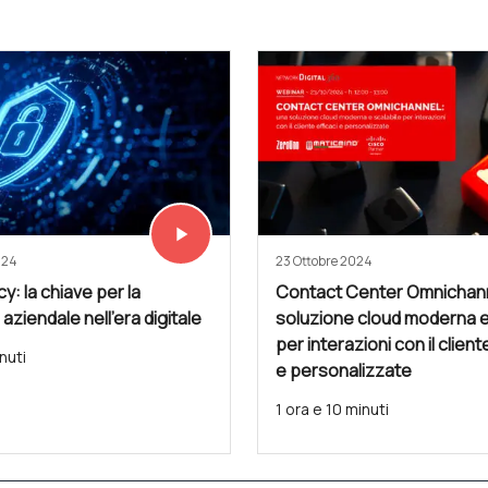
play_arrow
Vedi subito
024
23 Ottobre 2024
cy: la chiave per la
Contact Center Omnichann
 aziendale nell'era digitale
soluzione cloud moderna e
per interazioni con il client
nuti
e personalizzate
1 ora e 10 minuti