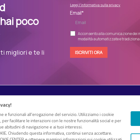
nd
Leggi l'informativa sulla privacy
Email
*
 hai poco
Acconsento alla comunicazione dei m
modalità automatizzate e tradizionali
 migliori e te li
Esplora i contenuti
ivacy!
Canali
White paper
e e funzionali all’erogazione del servizio. Utilizziamo i cookie
 e proprio “knowledge hub”
er facilitare le interazioni con le nostre funzionalità social e per
Eventi on demand
gomenti di tuo interesse
e abitudini di navigazione e ai tuoi interessi.
Eventi futuri
KIE. Chiudendo questa informativa, continui senza accettare.
dice fiscale e Partita IVA 13868590962 – © 2025 Nextwork360. ALL
KIE CENTER e ottenere maggiori informazioni sui cookie utilizzati,