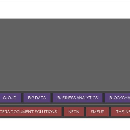
nti a tua disposizione: esplora in profon
CLOUD
BIG DATA
BUSINESS ANALYTICS
BLOCKCHAIN
ERA DOCUMENT SOLUTIONS
NFON
SMEUP
THE INF