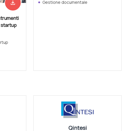
file_download
Gestione documentale
Scarica adesso
strumenti
e startup
rtup
Vedi tutti
Qintesi