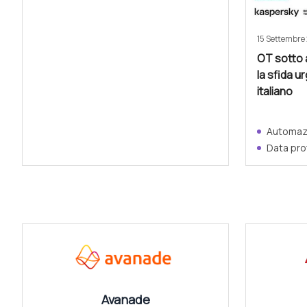
15 Settembre
OT sotto 
la sfida u
italiano
Automazi
Data pro
CANALI
Avanade