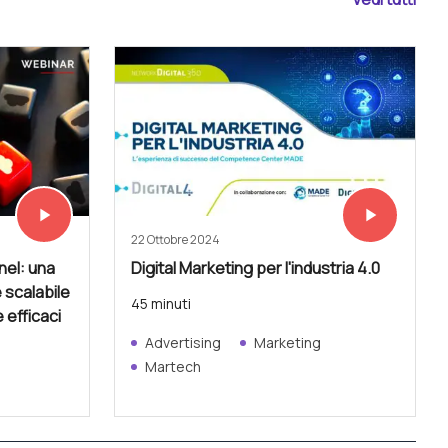
play_arrow
play_arrow
Vedi subito
Vedi subito
22 Ottobre 2024
el: una
Digital Marketing per l'industria 4.0
 scalabile
45 minuti
e efficaci
Advertising
Marketing
Martech