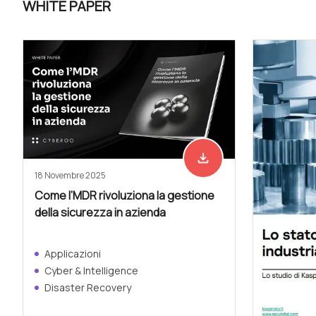
WHITE PAPER
file_download
Scarica adesso
18 Novembre 2025
Come l’MDR rivoluziona la gestione
della sicurezza in azienda
Applicazioni
Cyber & Intelligence
Disaster Recovery