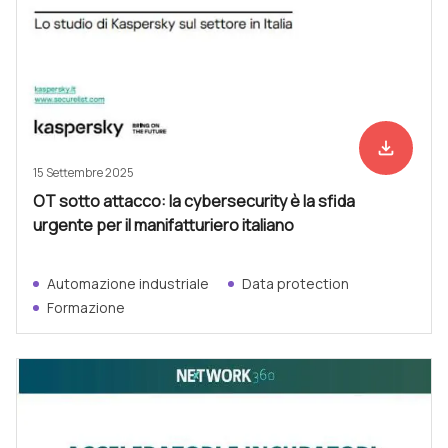
file_download
Scarica ad
15 Settembre 2025
OT sotto attacco: la cybersecurity è la sfida
urgente per il manifatturiero italiano
Automazione industriale
Data protection
Formazione