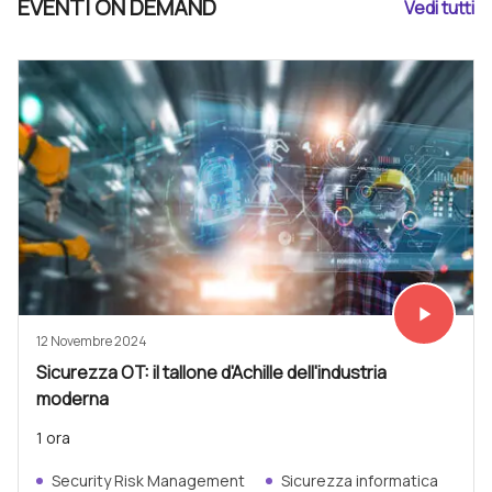
EVENTI ON DEMAND
Vedi tutti
play_arrow
Vedi subit
12 Novembre 2024
Sicurezza OT: il tallone d'Achille dell'industria
moderna
1 ora
Security Risk Management
Sicurezza informatica