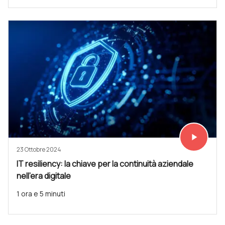
play_arrow
Vedi subit
23 Ottobre 2024
IT resiliency: la chiave per la continuità aziendale
nell'era digitale
1 ora e 5 minuti