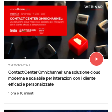
play_arrow
Vedi subit
23 Ottobre 2024
Contact Center Omnichannel: una soluzione cloud
moderna e scalabile per interazioni con il cliente
efficaci e personalizzate
1 ora e 10 minuti