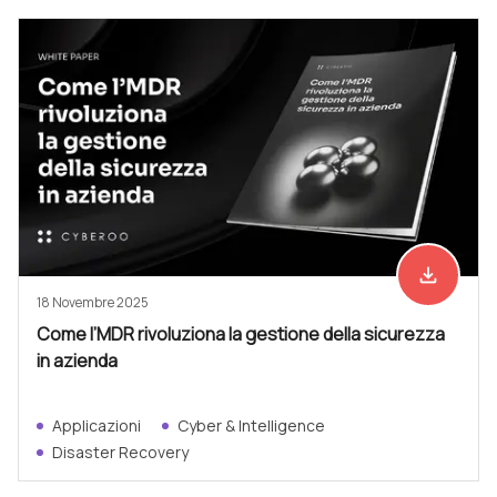
file_download
Scarica ad
18 Novembre 2025
Come l’MDR rivoluziona la gestione della sicurezza
in azienda
Applicazioni
Cyber & Intelligence
Disaster Recovery