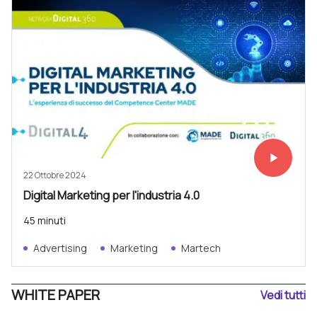
play_arrow
Vedi subit
22 Ottobre 2024
Digital Marketing per l'industria 4.0
45 minuti
Advertising
Marketing
Martech
WHITE PAPER
Vedi tutti