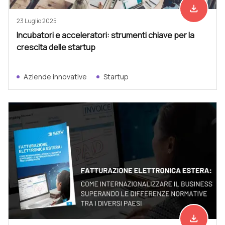
file_download
Scarica ad
23 Luglio 2025
Incubatori e acceleratori: strumenti chiave per la
crescita delle startup
Aziende innovative
Startup
file_download
Scarica ad