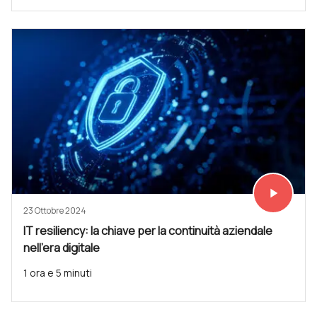
play_arrow
Vedi subit
23 Ottobre 2024
IT resiliency: la chiave per la continuità aziendale
nell'era digitale
1 ora e 5 minuti