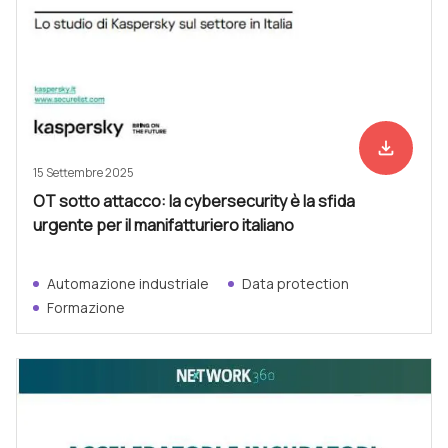
file_download
Scarica ad
15 Settembre 2025
OT sotto attacco: la cybersecurity è la sfida
urgente per il manifatturiero italiano
Automazione industriale
Data protection
Formazione