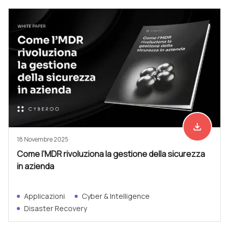
file_download
Scarica ad
18 Novembre 2025
Come l’MDR rivoluziona la gestione della sicurezza
in azienda
Applicazioni
Cyber & Intelligence
Disaster Recovery