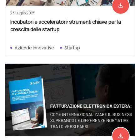
file_download
Scarica ad
23 Luglio 2025
Incubatori e acceleratori: strumenti chiave per la
crescita delle startup
Aziende innovative
Startup
file_download
Scarica ad