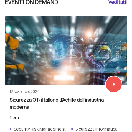
EVENTI ON DEMAND
Vedi tutti
play_arrow
Vedi subit
12 Novembre 2024
Sicurezza OT: il tallone d'Achille dell'industria
moderna
1 ora
Security Risk Management
Sicurezza informatica