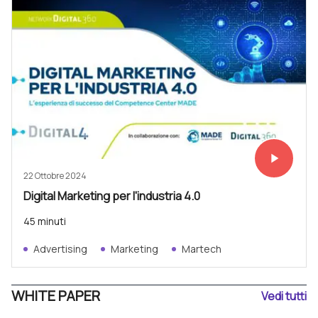
play_arrow
Vedi subit
22 Ottobre 2024
Digital Marketing per l'industria 4.0
45 minuti
Advertising
Marketing
Martech
WHITE PAPER
Vedi tutti