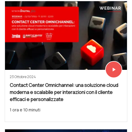
play_arrow
Vedi subit
23 Ottobre 2024
Contact Center Omnichannel: una soluzione cloud
moderna e scalabile per interazioni con il cliente
efficaci e personalizzate
1 ora e 10 minuti