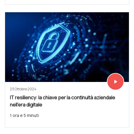
play_arrow
Vedi subit
23 Ottobre 2024
IT resiliency: la chiave per la continuità aziendale
nell'era digitale
1 ora e 5 minuti