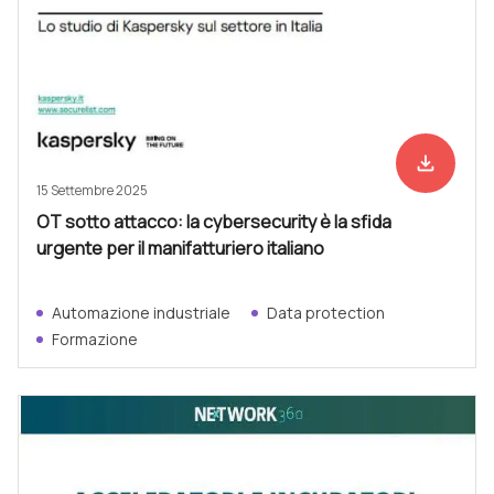
file_download
Scarica ad
15 Settembre 2025
OT sotto attacco: la cybersecurity è la sfida
urgente per il manifatturiero italiano
Automazione industriale
Data protection
Formazione