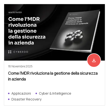
file_download
Scarica ad
18 Novembre 2025
Come l’MDR rivoluziona la gestione della sicurezza
in azienda
Applicazioni
Cyber & Intelligence
Disaster Recovery