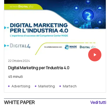
play_arrow
Vedi subit
22 Ottobre 2024
Digital Marketing per l'industria 4.0
45 minuti
Advertising
Marketing
Martech
WHITE PAPER
Vedi tutti