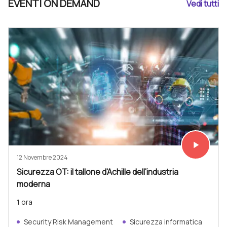
EVENTI ON DEMAND
Vedi tutti
play_arrow
Vedi subit
12 Novembre 2024
Sicurezza OT: il tallone d'Achille dell'industria
moderna
1 ora
Security Risk Management
Sicurezza informatica