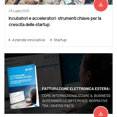
file_download
Scarica ad
23 Luglio 2025
Incubatori e acceleratori: strumenti chiave per la
crescita delle startup
Aziende innovative
Startup
file_download
Scarica ad