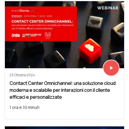
play_arrow
Vedi subit
23 Ottobre 2024
Contact Center Omnichannel: una soluzione cloud
moderna e scalabile per interazioni con il cliente
efficaci e personalizzate
1 ora e 10 minuti