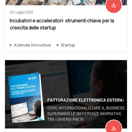
file_download
Scarica ad
23 Luglio 2025
Incubatori e acceleratori: strumenti chiave per la
crescita delle startup
Aziende innovative
Startup
file_download
Scarica ad