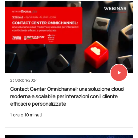
play_arrow
Vedi subit
23 Ottobre 2024
Contact Center Omnichannel: una soluzione cloud
moderna e scalabile per interazioni con il cliente
efficaci e personalizzate
1 ora e 10 minuti