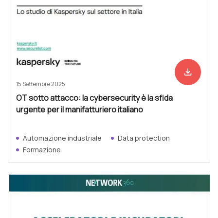
file_download
Scarica ad
15 Settembre 2025
OT sotto attacco: la cybersecurity è la sfida
urgente per il manifatturiero italiano
Automazione industriale
Data protection
Formazione