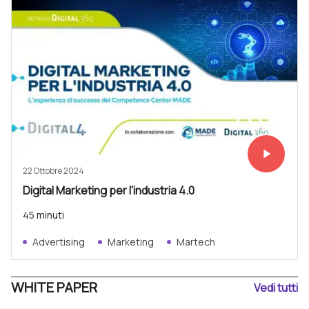
play_arrow
Vedi subit
22 Ottobre 2024
Digital Marketing per l'industria 4.0
45 minuti
Advertising
Marketing
Martech
WHITE PAPER
Vedi tutti