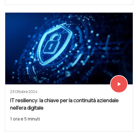
play_arrow
Vedi subit
23 Ottobre 2024
IT resiliency: la chiave per la continuità aziendale
nell'era digitale
1 ora e 5 minuti