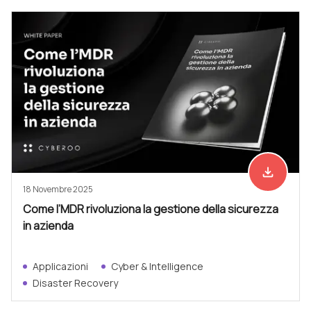
file_download
Scarica ad
18 Novembre 2025
Come l’MDR rivoluziona la gestione della sicurezza
in azienda
Applicazioni
Cyber & Intelligence
Disaster Recovery