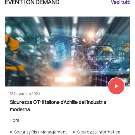
EVENTI ON DEMAND
Vedi tutti
play_arrow
Vedi subit
12 Novembre 2024
Sicurezza OT: il tallone d'Achille dell'industria
moderna
1 ora
Security Risk Management
Sicurezza informatica