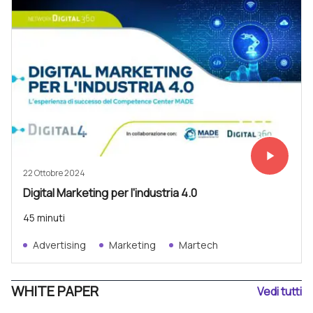
play_arrow
Vedi subit
22 Ottobre 2024
Digital Marketing per l'industria 4.0
45 minuti
Advertising
Marketing
Martech
WHITE PAPER
Vedi tutti