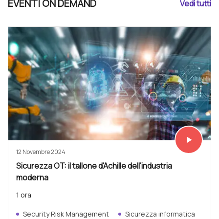
EVENTI ON DEMAND
Vedi tutti
play_arrow
Vedi subit
12 Novembre 2024
Sicurezza OT: il tallone d'Achille dell'industria
moderna
1 ora
Security Risk Management
Sicurezza informatica