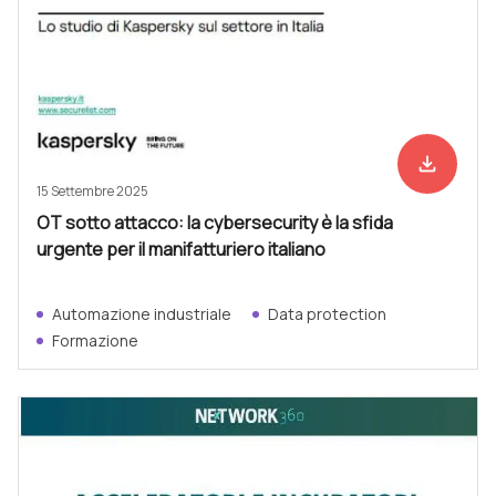
file_download
Scarica ad
15 Settembre 2025
OT sotto attacco: la cybersecurity è la sfida
urgente per il manifatturiero italiano
Automazione industriale
Data protection
Formazione