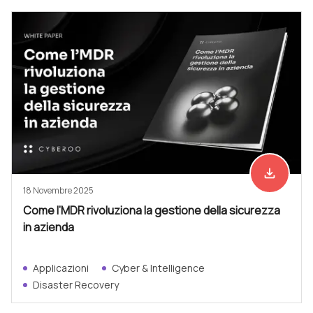
file_download
Scarica ad
18 Novembre 2025
Come l’MDR rivoluziona la gestione della sicurezza
in azienda
Applicazioni
Cyber & Intelligence
Disaster Recovery