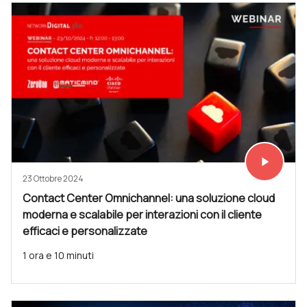
play_arrow
Vedi subit
23 Ottobre 2024
Contact Center Omnichannel: una soluzione cloud
moderna e scalabile per interazioni con il cliente
efficaci e personalizzate
1 ora e 10 minuti