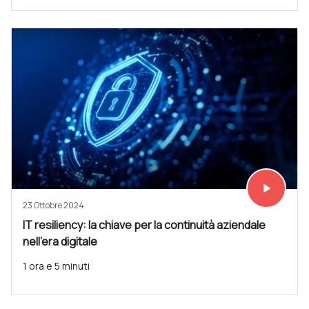
play_arrow
Vedi subit
23 Ottobre 2024
IT resiliency: la chiave per la continuità aziendale
nell'era digitale
1 ora e 5 minuti