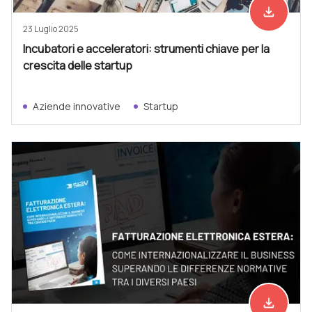
file_download
Scarica ad
23 Luglio 2025
Incubatori e acceleratori: strumenti chiave per la
crescita delle startup
Aziende innovative
Startup
file_download
Scarica ad