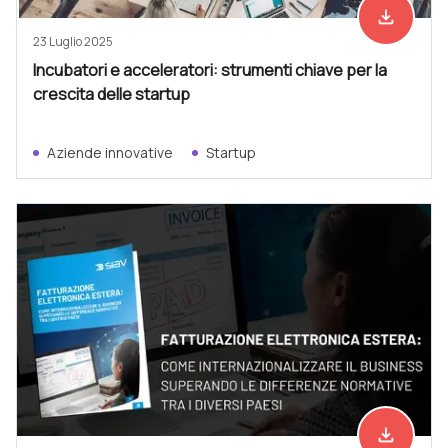
file_download
Scarica ad
23 Luglio 2025
Incubatori e acceleratori: strumenti chiave per la
crescita delle startup
Aziende innovative
Startup
file_download
Scarica ad