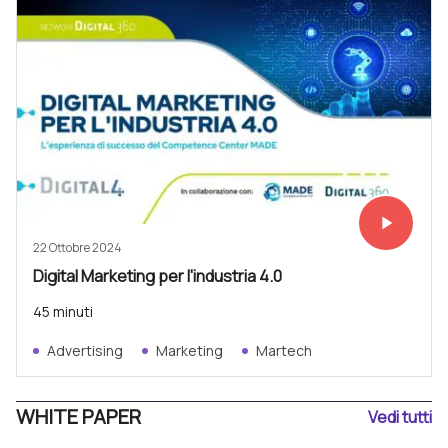
play_arrow
Vedi subit
22 Ottobre 2024
Digital Marketing per l'industria 4.0
45 minuti
Advertising
Marketing
Martech
WHITE PAPER
Vedi tutti