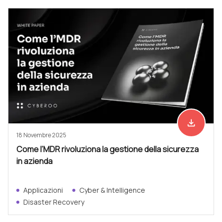
file_download
Scarica ad
18 Novembre 2025
Come l’MDR rivoluziona la gestione della sicurezza
in azienda
Applicazioni
Cyber & Intelligence
Disaster Recovery