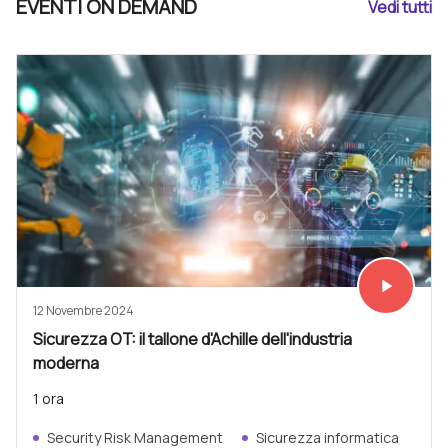
EVENTI ON DEMAND
Vedi tutti
play_arrow
Vedi subit
12 Novembre 2024
Sicurezza OT: il tallone d'Achille dell'industria
moderna
1 ora
Security Risk Management
Sicurezza informatica