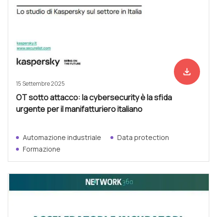
file_download
Scarica ad
15 Settembre 2025
OT sotto attacco: la cybersecurity è la sfida
urgente per il manifatturiero italiano
Automazione industriale
Data protection
Formazione