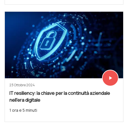
play_arrow
Vedi subit
23 Ottobre 2024
IT resiliency: la chiave per la continuità aziendale
nell'era digitale
1 ora e 5 minuti