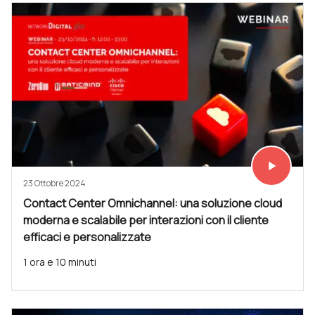
play_arrow
Vedi subit
23 Ottobre 2024
Contact Center Omnichannel: una soluzione cloud
moderna e scalabile per interazioni con il cliente
efficaci e personalizzate
1 ora e 10 minuti