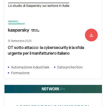
file_download
Scarica ad
15 Settembre 2025
OT sotto attacco: la cybersecurity è la sfida
urgente per il manifatturiero italiano
Automazione industriale
Data protection
Formazione