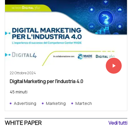
play_arrow
Vedi subit
22 Ottobre 2024
Digital Marketing per l'industria 4.0
45 minuti
Advertising
Marketing
Martech
WHITE PAPER
Vedi tutti