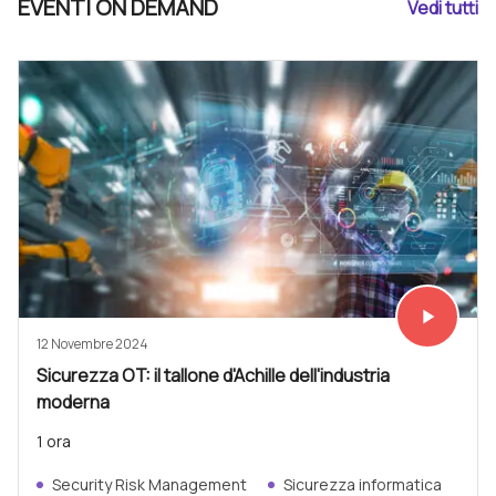
EVENTI ON DEMAND
Vedi tutti
play_arrow
Vedi subit
12 Novembre 2024
Sicurezza OT: il tallone d'Achille dell'industria
moderna
1 ora
Security Risk Management
Sicurezza informatica