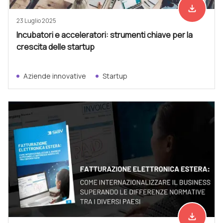
file_download
Scarica ad
23 Luglio 2025
Incubatori e acceleratori: strumenti chiave per la
crescita delle startup
Aziende innovative
Startup
file_download
Scarica ad