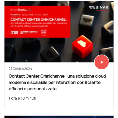
play_arrow
Vedi subit
23 Ottobre 2024
Contact Center Omnichannel: una soluzione cloud
moderna e scalabile per interazioni con il cliente
efficaci e personalizzate
1 ora e 10 minuti