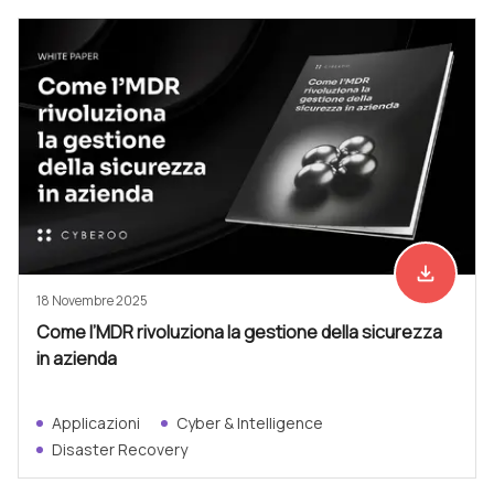
file_download
Scarica ad
18 Novembre 2025
Come l’MDR rivoluziona la gestione della sicurezza
in azienda
Applicazioni
Cyber & Intelligence
Disaster Recovery