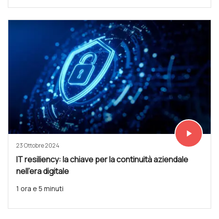
play_arrow
Vedi subit
23 Ottobre 2024
IT resiliency: la chiave per la continuità aziendale
nell'era digitale
1 ora e 5 minuti