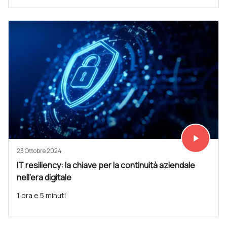
play_arrow
Vedi subit
23 Ottobre 2024
IT resiliency: la chiave per la continuità aziendale
nell'era digitale
1 ora e 5 minuti