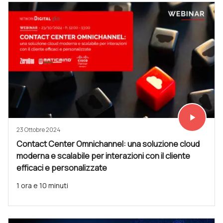
play_arrow
Vedi subit
23 Ottobre 2024
Contact Center Omnichannel: una soluzione cloud
moderna e scalabile per interazioni con il cliente
efficaci e personalizzate
1 ora e 10 minuti