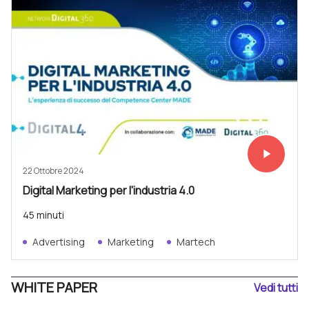
play_arrow
Vedi subit
22 Ottobre 2024
Digital Marketing per l'industria 4.0
45 minuti
Advertising
Marketing
Martech
WHITE PAPER
Vedi tutti