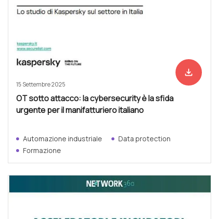
file_download
Scarica ad
15 Settembre 2025
OT sotto attacco: la cybersecurity è la sfida
urgente per il manifatturiero italiano
Automazione industriale
Data protection
Formazione