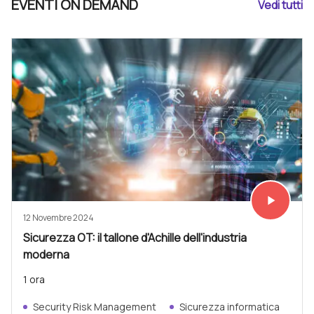
EVENTI ON DEMAND
Vedi tutti
play_arrow
Vedi subit
12 Novembre 2024
Sicurezza OT: il tallone d'Achille dell'industria
moderna
1 ora
Security Risk Management
Sicurezza informatica