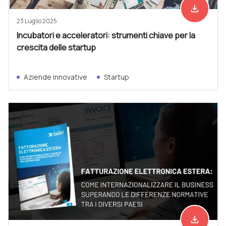
file_download
Scarica ad
23 Luglio 2025
Incubatori e acceleratori: strumenti chiave per la
crescita delle startup
Aziende innovative
Startup
file_download
Scarica ad