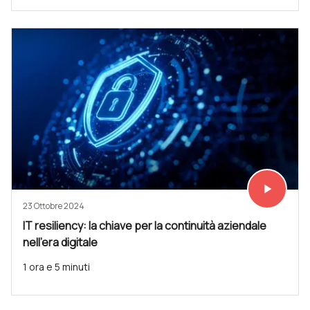
play_arrow
Vedi subit
23 Ottobre 2024
IT resiliency: la chiave per la continuità aziendale
nell'era digitale
1 ora e 5 minuti