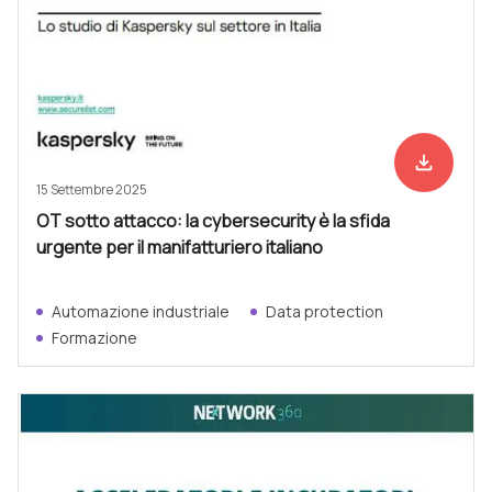
file_download
Scarica ad
15 Settembre 2025
OT sotto attacco: la cybersecurity è la sfida
urgente per il manifatturiero italiano
Automazione industriale
Data protection
Formazione