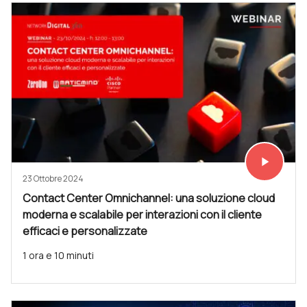
play_arrow
Vedi subit
23 Ottobre 2024
Contact Center Omnichannel: una soluzione cloud
moderna e scalabile per interazioni con il cliente
efficaci e personalizzate
1 ora e 10 minuti