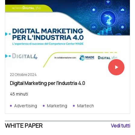
play_arrow
Vedi subit
22 Ottobre 2024
Digital Marketing per l'industria 4.0
45 minuti
Advertising
Marketing
Martech
WHITE PAPER
Vedi tutti