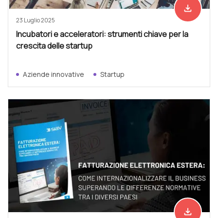
file_download
Scarica ad
23 Luglio 2025
Incubatori e acceleratori: strumenti chiave per la
crescita delle startup
Aziende innovative
Startup
file_download
Scarica ad