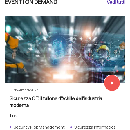
EVENTI ON DEMAND
Vedi tutti
play_arrow
Vedi subit
12 Novembre 2024
Sicurezza OT: il tallone d'Achille dell'industria
moderna
1 ora
Security Risk Management
Sicurezza informatica