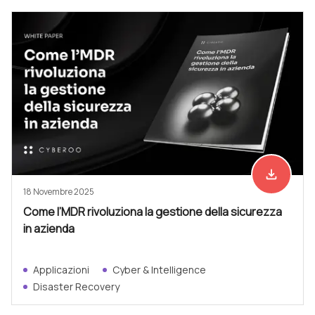
file_download
Scarica ad
18 Novembre 2025
Come l’MDR rivoluziona la gestione della sicurezza
in azienda
Applicazioni
Cyber & Intelligence
Disaster Recovery