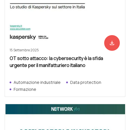
file_download
Scarica ad
15 Settembre 2025
OT sotto attacco: la cybersecurity è la sfida
urgente per il manifatturiero italiano
Automazione industriale
Data protection
Formazione