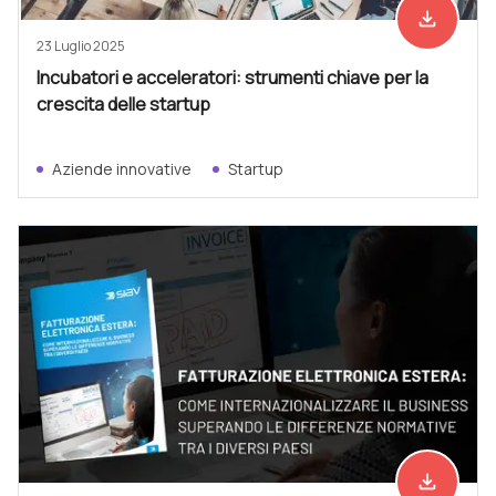
file_download
Scarica ad
23 Luglio 2025
Incubatori e acceleratori: strumenti chiave per la
crescita delle startup
Aziende innovative
Startup
file_download
Scarica ad