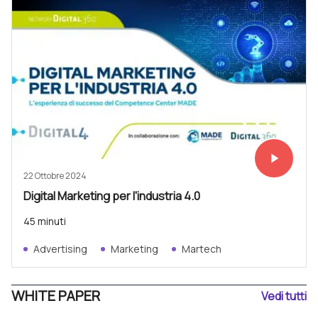
play_arrow
Vedi subit
22 Ottobre 2024
Digital Marketing per l'industria 4.0
45 minuti
Advertising
Marketing
Martech
WHITE PAPER
Vedi tutti