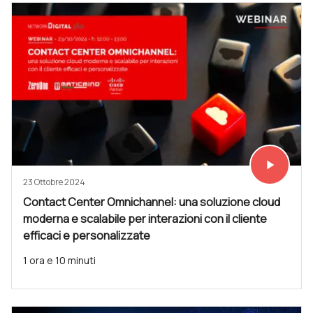
play_arrow
Vedi subit
23 Ottobre 2024
Contact Center Omnichannel: una soluzione cloud
moderna e scalabile per interazioni con il cliente
efficaci e personalizzate
1 ora e 10 minuti