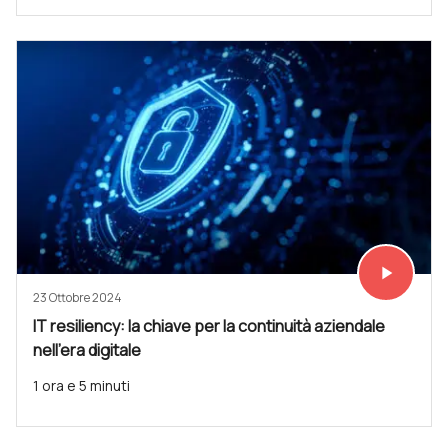
play_arrow
Vedi subit
23 Ottobre 2024
IT resiliency: la chiave per la continuità aziendale
nell'era digitale
1 ora e 5 minuti