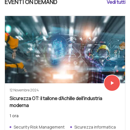
EVENTI ON DEMAND
Vedi tutti
play_arrow
Vedi subit
12 Novembre 2024
Sicurezza OT: il tallone d'Achille dell'industria
moderna
1 ora
Security Risk Management
Sicurezza informatica