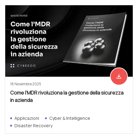
file_download
Scarica ad
18 Novembre 2025
Come l’MDR rivoluziona la gestione della sicurezza
in azienda
Applicazioni
Cyber & Intelligence
Disaster Recovery