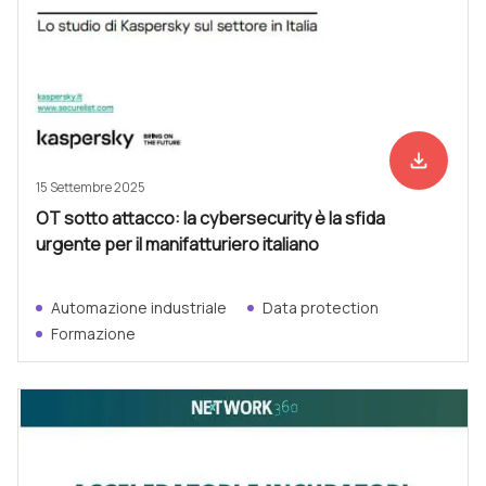
file_download
Scarica ad
15 Settembre 2025
OT sotto attacco: la cybersecurity è la sfida
urgente per il manifatturiero italiano
Automazione industriale
Data protection
Formazione