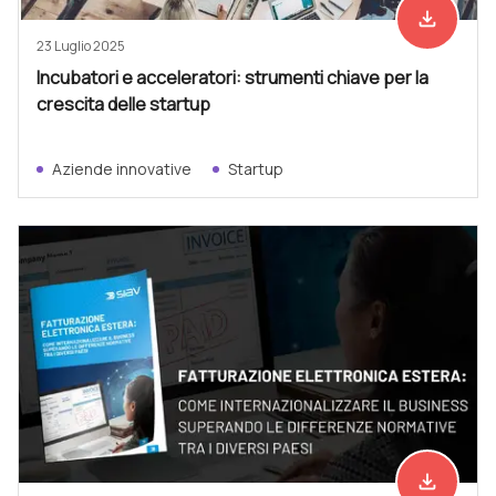
file_download
Scarica ad
23 Luglio 2025
Incubatori e acceleratori: strumenti chiave per la
crescita delle startup
Aziende innovative
Startup
file_download
Scarica ad