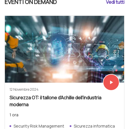
EVENTI ON DEMAND
Vedi tutti
play_arrow
Vedi subit
12 Novembre 2024
Sicurezza OT: il tallone d'Achille dell'industria
moderna
1 ora
Security Risk Management
Sicurezza informatica