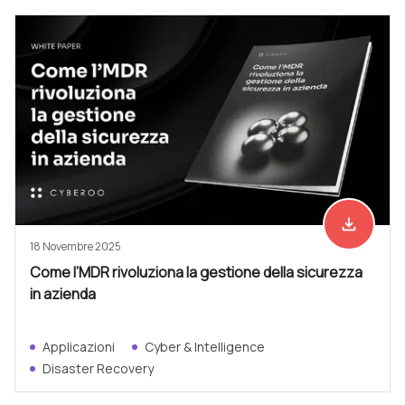
file_download
Scarica ad
18 Novembre 2025
Come l’MDR rivoluziona la gestione della sicurezza
in azienda
Applicazioni
Cyber & Intelligence
Disaster Recovery