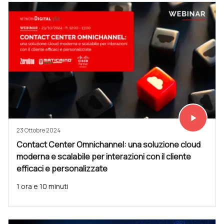
play_arrow
Vedi subit
23 Ottobre 2024
Contact Center Omnichannel: una soluzione cloud
moderna e scalabile per interazioni con il cliente
efficaci e personalizzate
1 ora e 10 minuti