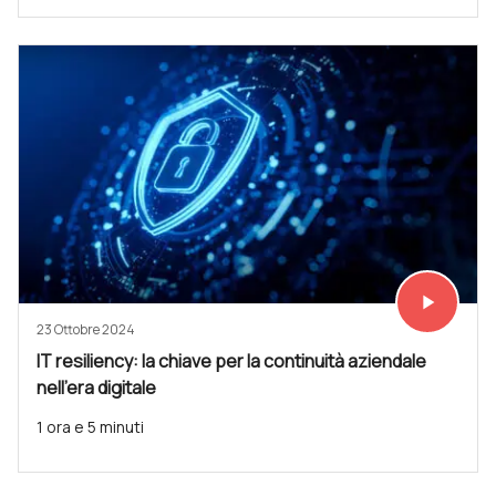
play_arrow
Vedi subit
23 Ottobre 2024
IT resiliency: la chiave per la continuità aziendale
nell'era digitale
1 ora e 5 minuti