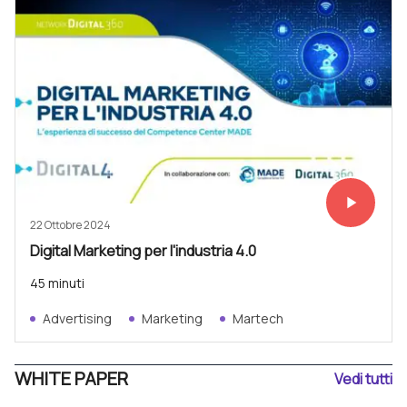
play_arrow
Vedi subit
22 Ottobre 2024
Digital Marketing per l'industria 4.0
45 minuti
Advertising
Marketing
Martech
WHITE PAPER
Vedi tutti