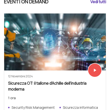
EVENTI ON DEMAND
Vedi tutti
play_arrow
Vedi subit
12 Novembre 2024
Sicurezza OT: il tallone d'Achille dell'industria
moderna
1 ora
Security Risk Management
Sicurezza informatica