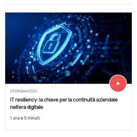
play_arrow
Vedi subit
23 Ottobre 2024
IT resiliency: la chiave per la continuità aziendale
nell'era digitale
1 ora e 5 minuti