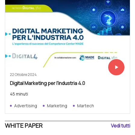
play_arrow
Vedi subit
22 Ottobre 2024
Digital Marketing per l'industria 4.0
45 minuti
Advertising
Marketing
Martech
WHITE PAPER
Vedi tutti