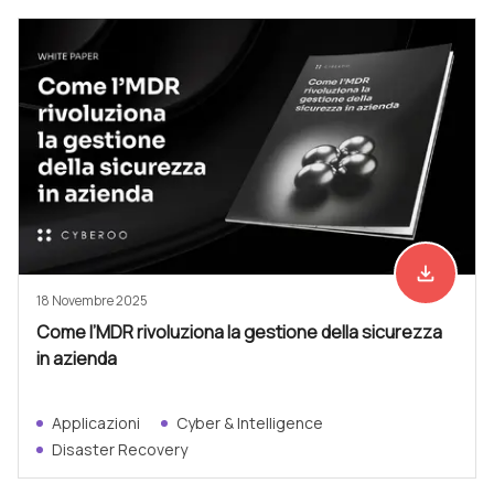
file_download
Scarica ad
18 Novembre 2025
Come l’MDR rivoluziona la gestione della sicurezza
in azienda
Applicazioni
Cyber & Intelligence
Disaster Recovery