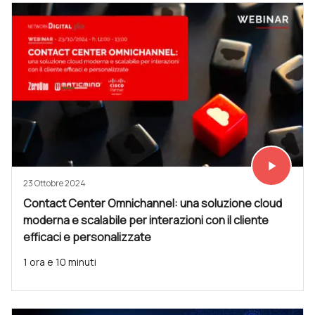
play_arrow
Vedi subit
23 Ottobre 2024
Contact Center Omnichannel: una soluzione cloud
moderna e scalabile per interazioni con il cliente
efficaci e personalizzate
1 ora e 10 minuti