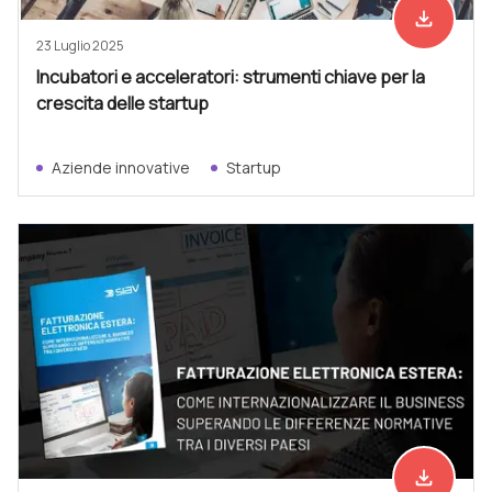
file_download
Scarica ad
23 Luglio 2025
Incubatori e acceleratori: strumenti chiave per la
crescita delle startup
Aziende innovative
Startup
file_download
Scarica ad