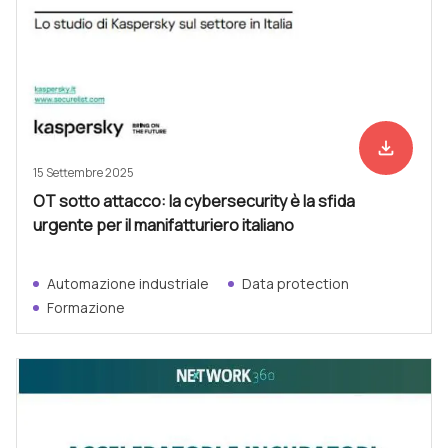
file_download
Scarica ad
15 Settembre 2025
OT sotto attacco: la cybersecurity è la sfida
urgente per il manifatturiero italiano
Automazione industriale
Data protection
Formazione