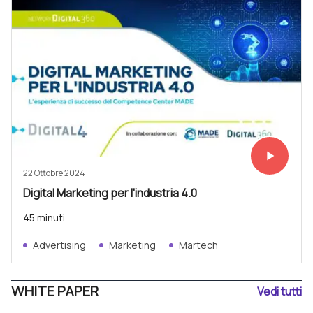
play_arrow
Vedi subit
22 Ottobre 2024
Digital Marketing per l'industria 4.0
45 minuti
Advertising
Marketing
Martech
WHITE PAPER
Vedi tutti