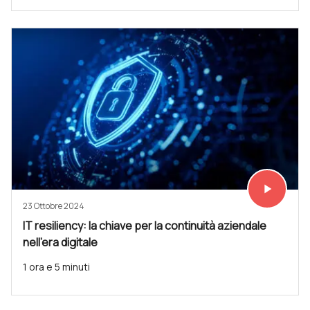
play_arrow
Vedi subit
23 Ottobre 2024
IT resiliency: la chiave per la continuità aziendale
nell'era digitale
1 ora e 5 minuti