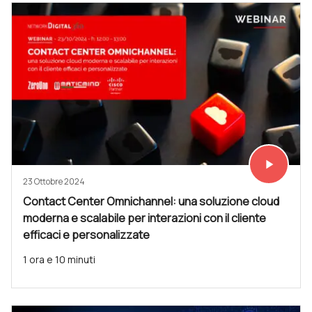
play_arrow
Vedi subit
23 Ottobre 2024
Contact Center Omnichannel: una soluzione cloud
moderna e scalabile per interazioni con il cliente
efficaci e personalizzate
1 ora e 10 minuti