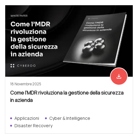
file_download
Scarica ad
18 Novembre 2025
Come l’MDR rivoluziona la gestione della sicurezza
in azienda
Applicazioni
Cyber & Intelligence
Disaster Recovery