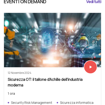
EVENTI ON DEMAND
Vedi tutti
play_arrow
Vedi subit
12 Novembre 2024
Sicurezza OT: il tallone d'Achille dell'industria
moderna
1 ora
Security Risk Management
Sicurezza informatica