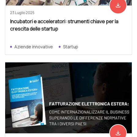
file_download
Scarica ad
23 Luglio 2025
Incubatori e acceleratori: strumenti chiave per la
crescita delle startup
Aziende innovative
Startup
file_download
Scarica ad