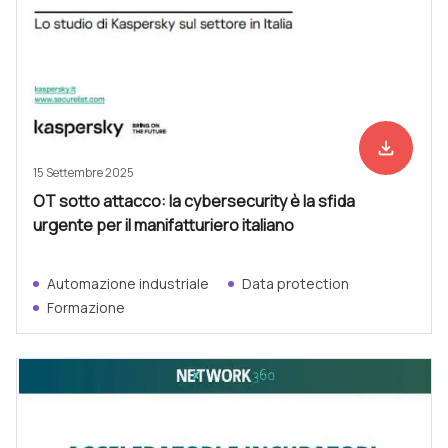
file_download
Scarica ad
15 Settembre 2025
OT sotto attacco: la cybersecurity è la sfida
urgente per il manifatturiero italiano
Automazione industriale
Data protection
Formazione