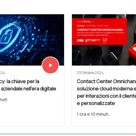
play_arrow
Vedi subito
024
23 Ottobre 2024
cy: la chiave per la
Contact Center Omnichann
 aziendale nell'era digitale
soluzione cloud moderna e
per interazioni con il client
nuti
e personalizzate
1 ora e 10 minuti