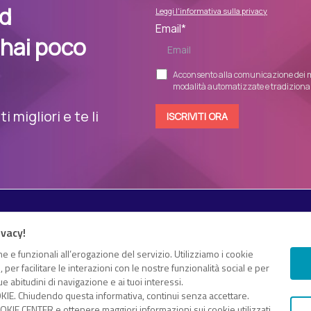
nd
Leggi l'informativa sulla privacy
Email
*
 hai poco
Acconsento alla comunicazione dei m
modalità automatizzate e tradizionali
 migliori e te li
Esplora i contenuti
ivacy!
Canali
White paper
e e funzionali all’erogazione del servizio. Utilizziamo i cookie
 e proprio “knowledge hub”
er facilitare le interazioni con le nostre funzionalità social e per
Eventi on demand
gomenti di tuo interesse
e abitudini di navigazione e ai tuoi interessi.
Eventi futuri
KIE. Chiudendo questa informativa, continui senza accettare.
dice fiscale e Partita IVA 13868590962 – © 2025 Nextwork360. ALL
KIE CENTER e ottenere maggiori informazioni sui cookie utilizzati,