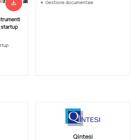
file_download
Gestione documentale
Scarica adesso
strumenti
e startup
rtup
Vedi tutti
Qintesi