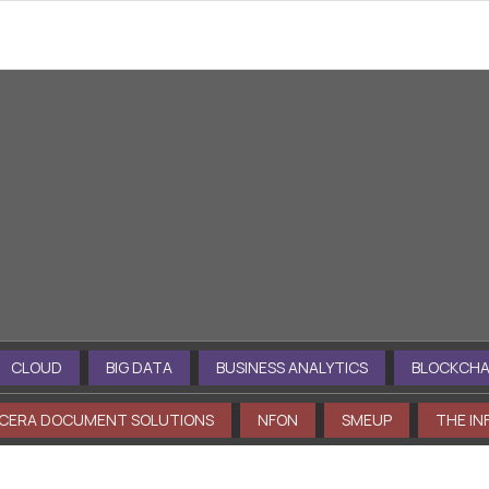
nti a tua disposizione: esplora in profon
LOUD
BIG DATA
BUSINESS ANALYTICS
BLOCKCHAIN
ERA DOCUMENT SOLUTIONS
NFON
SMEUP
THE INFO