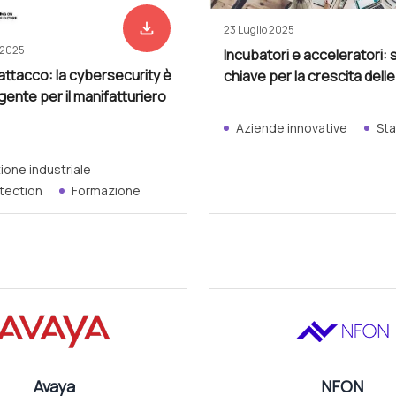
file_download
Scarica adesso
23 Luglio 2025
 2025
Incubatori e acceleratori: 
attacco: la cybersecurity è
chiave per la crescita dell
rgente per il manifatturiero
Aziende innovative
Sta
one industriale
tection
Formazione
Avaya
NFON