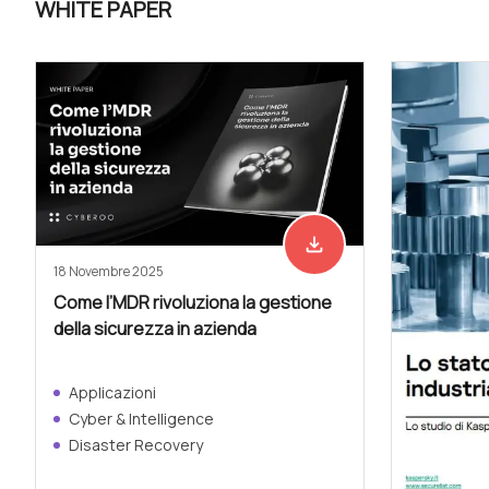
WHITE PAPER
file_download
Scarica adesso
18 Novembre 2025
Come l’MDR rivoluziona la gestione
della sicurezza in azienda
Applicazioni
Cyber & Intelligence
Disaster Recovery