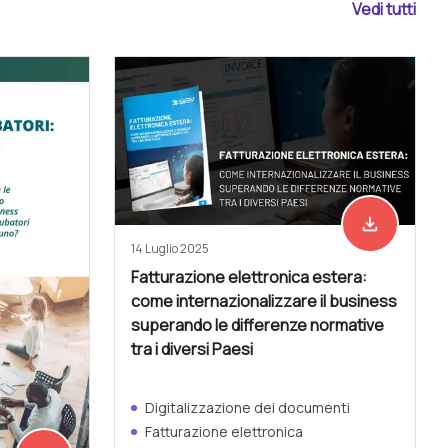
Vedi tutti
file_download
Scarica ades
14 Luglio 2025
Fatturazione elettronica estera:
come internazionalizzare il business
superando le differenze normative
tra i diversi Paesi
Digitalizzazione dei documenti
Fatturazione elettronica