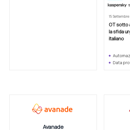
15 Settembre
OT sotto 
la sfida u
italiano
Automazi
Data pro
CANALI
Avanade