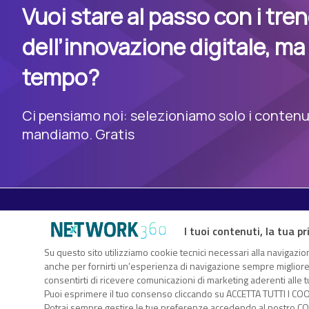
Vuoi stare al passo con i tre
dell’innovazione digitale, ma
tempo?
Ci pensiamo noi: selezioniamo solo i contenuti
mandiamo. Gratis
I tuoi contenuti, la tua pr
Su questo sito utilizziamo cookie tecnici necessari alla navigazion
TechFlix360 è il nuovo centro risorse di Nextwork360. Un vero
anche per fornirti un’esperienza di navigazione sempre migliore, p
sull’innovazione digitale che ti consente di approfondire gli ar
consentirti di ricevere comunicazioni di marketing aderenti alle tu
attraverso white paper, webcast, eBook, infografiche, webinar.
Puoi esprimere il tuo consenso cliccando su ACCETTA TUTTI I COO
Nextwork360 – Co
Potrai sempre gestire le tue preferenze accedendo al nostro COO