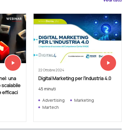
play_arrow
play_arrow
Vedi subito
Vedi subito
22 Ottobre 2024
el: una
Digital Marketing per l'industria 4.0
 scalabile
45 minuti
e efficaci
Advertising
Marketing
Martech