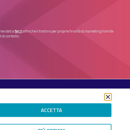
iei dati a
terzi
affinché li trattino per proprie finalità di marketing tramite
 di contatto.
Seguici su
Twitter
LinkedIn
ACCETTA
Instagram
 RIGHTS RESERVED.