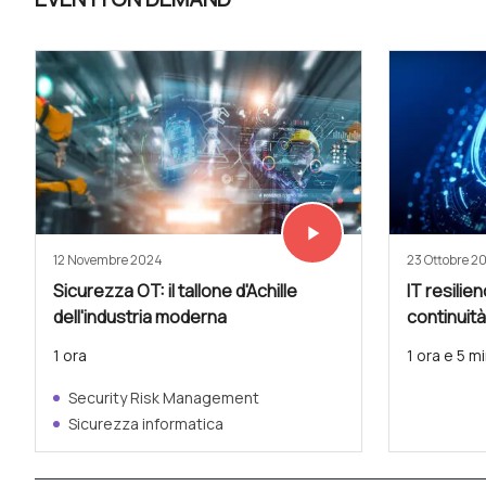
play_arrow
Vedi subito
12 Novembre 2024
23 Ottobre 2
Sicurezza OT: il tallone d'Achille
IT resilien
dell'industria moderna
continuità
1 ora
1 ora e 5 mi
Security Risk Management
Sicurezza informatica