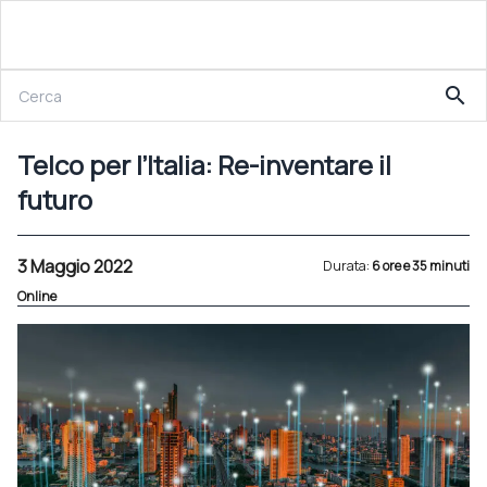
3 Maggio 2022
search
Telco per l’Italia: Re-inventare il futuro
Telco per l’Italia: Re-inventare il
futuro
3 Maggio 2022
Durata:
6 ore e 35 minuti
Online