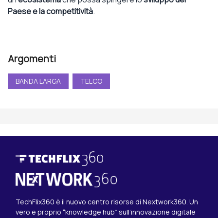
Paese e la competitività
.
Argomenti
BANDA LARGA
TELCO
TechFlix360 è il nuovo centro risorse di Nextwork360. Un
vero e proprio “knowledge hub” sull’innovazione digitale