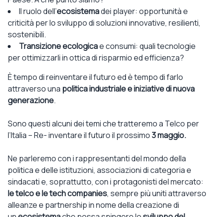
Il ruolo dell’
ecosistema
dei player: opportunità e
criticità per lo sviluppo di soluzioni innovative, resilienti,
sostenibili.
Transizione ecologica
e consumi: quali tecnologie
per ottimizzarli in ottica di risparmio ed efficienza?
È tempo di reinventare il futuro ed è tempo di farlo
attraverso una
politica industriale e iniziative di nuova
generazione
.
Sono questi alcuni dei temi che tratteremo a Telco per
l’Italia – Re- inventare il futuro il prossimo
3 maggio.
Ne parleremo con i rappresentanti del mondo della
politica e delle istituzioni, associazioni di categoria e
sindacati e, soprattutto, con i protagonisti del mercato:
le telco e le tech companies
, sempre più uniti attraverso
alleanze e partnership in nome della creazione di
un
ecosistema
che possa spingere lo
sviluppo del