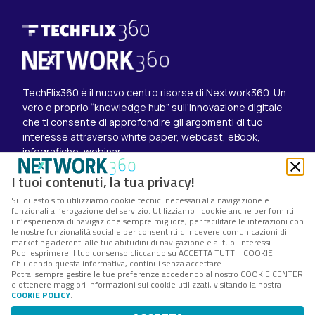
TechFlix360 è il nuovo centro risorse di Nextwork360. Un
vero e proprio “knowledge hub” sull’innovazione digitale
che ti consente di approfondire gli argomenti di tuo
interesse attraverso white paper, webcast, eBook,
infografiche, webinar.
Esplora i contenuti
I tuoi contenuti, la tua privacy!
Canali
Su questo sito utilizziamo cookie tecnici necessari alla navigazione e
White paper
funzionali all’erogazione del servizio. Utilizziamo i cookie anche per fornirti
Eventi on demand
un’esperienza di navigazione sempre migliore, per facilitare le interazioni con
Eventi futuri
le nostre funzionalità social e per consentirti di ricevere comunicazioni di
marketing aderenti alle tue abitudini di navigazione e ai tuoi interessi.
Seguici su
Puoi esprimere il tuo consenso cliccando su ACCETTA TUTTI I COOKIE.
Chiudendo questa informativa, continui senza accettare.
Twitter
Potrai sempre gestire le tue preferenze accedendo al nostro COOKIE CENTER
LinkedIn
e ottenere maggiori informazioni sui cookie utilizzati, visitando la nostra
Instagram
COOKIE POLICY
.
Nextwork360 – Codice fiscale e Partita IVA 13868590962