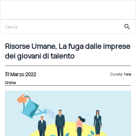
31 Marzo 2022
search
Risorse Umane, La fuga dalle imprese dei giovani di talento
Risorse Umane, La fuga dalle imprese
dei giovani di talento
31 Marzo 2022
Durata:
1 ora
Online