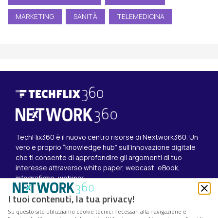
MARKETING
SANITÀ
TELEMEDICINA
TechFlix360 è il nuovo centro risorse di Nextwork360. Un
vero e proprio “knowledge hub” sull’innovazione digitale
che ti consente di approfondire gli argomenti di tuo
interesse attraverso white paper, webcast, eBook,
infografiche, webinar.
Esplora i contenuti
I tuoi contenuti, la tua privacy!
Canali
Su questo sito utilizziamo cookie tecnici necessari alla navigazione e
White paper