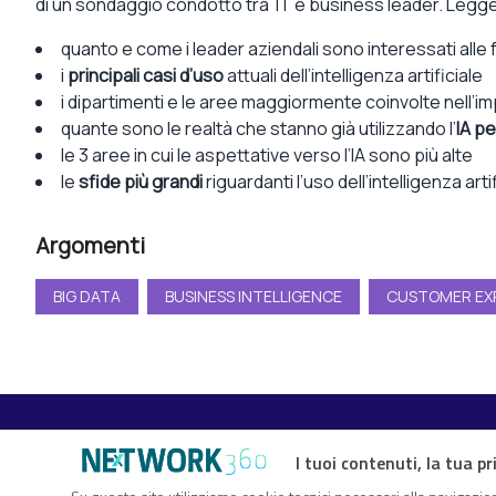
di un sondaggio condotto tra IT e business leader. Legg
quanto e come i leader aziendali sono interessati alle f
i
principali casi d’uso
attuali dell’intelligenza artificiale
i dipartimenti e le aree maggiormente coinvolte nell’i
quante sono le realtà che stanno già utilizzando l’
IA pe
le 3 aree in cui le aspettative verso l’IA sono più alte
le
sfide più grandi
riguardanti l’uso dell’intelligenza arti
Argomenti
BIG DATA
BUSINESS INTELLIGENCE
CUSTOMER EX
I tuoi contenuti, la tua pr
TechFlix360 è il nuovo centro risorse di Nextwork360. Un vero