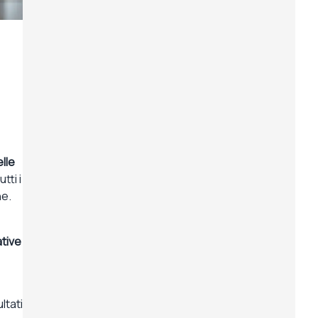
lle
tti i
ne.
ative
ltati