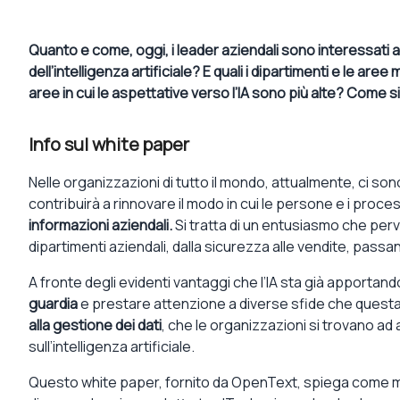
Quanto e come, oggi, i leader aziendali sono interessati alle
dell’intelligenza artificiale? E quali i dipartimenti e le 
aree in cui le aspettative verso l’IA sono più alte? Come s
Info sul white paper
Nelle organizzazioni di tutto il mondo, attualmente, ci sono
contribuirà a rinnovare il modo in cui le persone e i proc
informazioni aziendali.
Si tratta di un entusiasmo che pervad
dipartimenti aziendali, dalla sicurezza alle vendite, passan
A fronte degli evidenti vantaggi che l’IA sta già apportand
guardia
e prestare attenzione a diverse sfide che questa t
alla gestione dei dati
, che le organizzazioni si trovano a
sull’intelligenza artificiale.
Questo white paper, fornito da OpenText, spiega come massi