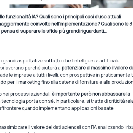
 funzionalità IA? Quali sono i principali casi d’uso attuali
aree maggiormente coinvolte nell’implementazione? Quali sono le 3
i pensa di superare le sfide più grandi riguardanti…
 grandi aspettative sul fatto che l’intelligenza artificiale
essi lavorano perché aiuterà a
potenziare al massimo il valore de
e le imprese a tutti i livelli, con prospettive in praticamente tu
do per il marketing fino alla catena di fornitura e alla produzio
o nei processi aziendali,
è importante però non abbassare la
ecnologia porta con sé. In particolare, si tratta di
criticità rel
d affrontare quando implementano applicazioni basate
mizzare il valore del dati aziendali con l’IA analizzando i risu