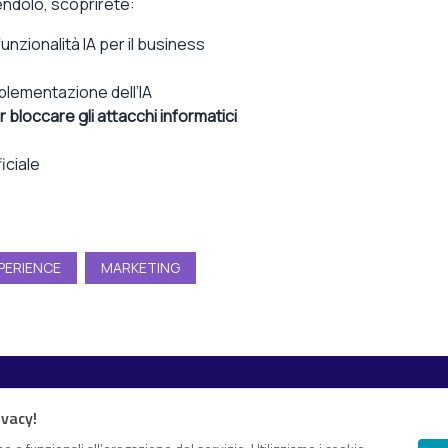
endolo, scoprirete:
unzionalità IA per il business
mplementazione dell’IA
r bloccare gli attacchi informatici
ficiale
PERIENCE
MARKETING
Esplora i contenuti
ivacy!
Canali
White paper
 e proprio “knowledge hub”