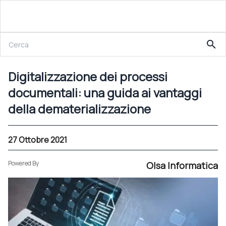
27 Ottobre 2021
search
Digitalizzazione dei processi documentali: una guida ai vantaggi della dematerializzazione
Digitalizzazione dei processi
documentali: una guida ai vantaggi
della dematerializzazione
27 Ottobre 2021
Powered By
Olsa Informatica