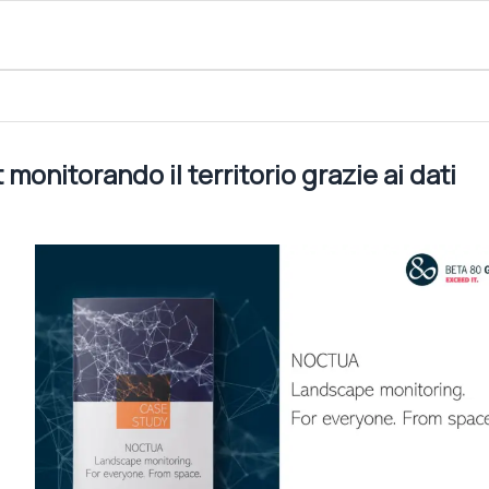
orio grazie ai dati spaziali: il caso NOCTUA
nitorando il territorio grazie ai dati