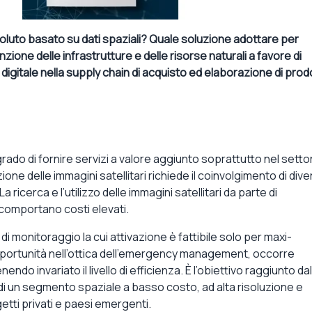
uto basato su dati spaziali? Quale soluzione adottare per
ione delle infrastrutture e delle risorse naturali a favore di
digitale nella supply chain di acquisto ed elaborazione di prodo
 grado di fornire servizi a valore aggiunto soprattutto nel setto
e delle immagini satellitari richiede il coinvolgimento di dive
a ricerca e l’utilizzo delle immagini satellitari da parte di
 comportano costi elevati.
di monitoraggio la cui attivazione è fattibile solo per maxi-
ortunità nell’ottica dell’emergency management, occorre
ndo invariato il livello di efficienza. È l’obiettivo raggiunto dal
un segmento spaziale a basso costo, ad alta risoluzione e
etti privati e paesi emergenti.