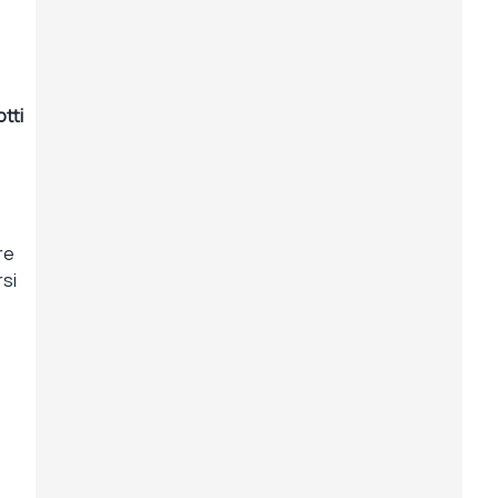
tti
re
rsi