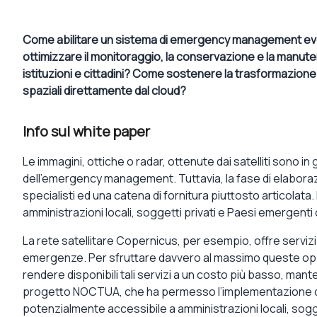
Come abilitare un sistema di emergency management evol
ottimizzare il monitoraggio, la conservazione e la manutenz
istituzioni e cittadini? Come sostenere la trasformazione 
spaziali direttamente dal cloud?
Info sul white paper
Le immagini, ottiche o radar, ottenute dai satelliti sono in
dell’emergency management. Tuttavia, la fase di elaborazion
specialisti ed una catena di fornitura piuttosto articolata. L
amministrazioni locali, soggetti privati e Paesi emergenti
La rete satellitare Copernicus, per esempio, offre servizi 
emergenze. Per sfruttare davvero al massimo queste opp
rendere disponibili tali servizi a un costo più basso, mantene
progetto NOCTUA, che ha permesso l’implementazione di 
potenzialmente accessibile a amministrazioni locali, sogg