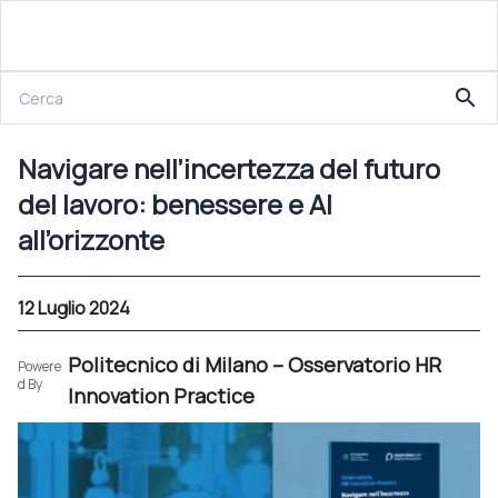
12 Luglio 2024
search
Navigare nell’incertezza del futuro del lavoro: benessere e AI all’orizzonte
Navigare nell’incertezza del futuro
del lavoro: benessere e AI
all’orizzonte
12 Luglio 2024
Politecnico di Milano – Osservatorio HR
Powere
d By
Innovation Practice