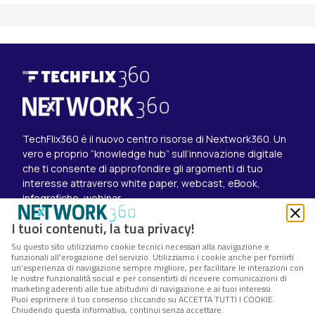
TechFlix360 è il nuovo centro risorse di Nextwork360. Un
vero e proprio “knowledge hub” sull’innovazione digitale
che ti consente di approfondire gli argomenti di tuo
interesse attraverso white paper, webcast, eBook,
infografiche, webinar.
Esplora i contenuti
I tuoi contenuti, la tua privacy!
Canali
Su questo sito utilizziamo cookie tecnici necessari alla navigazione e
White paper
funzionali all’erogazione del servizio. Utilizziamo i cookie anche per fornirti
Eventi on demand
un’esperienza di navigazione sempre migliore, per facilitare le interazioni con
Eventi futuri
le nostre funzionalità social e per consentirti di ricevere comunicazioni di
marketing aderenti alle tue abitudini di navigazione e ai tuoi interessi.
Seguici su
Puoi esprimere il tuo consenso cliccando su ACCETTA TUTTI I COOKIE.
Chiudendo questa informativa, continui senza accettare.
Twitter