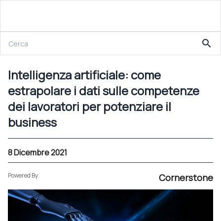
8 Dicembre 2021
search
Intelligenza artificiale: come estrapolare i dati sulle competenze dei lavoratori per potenziare il business
Intelligenza artificiale: come
estrapolare i dati sulle competenze
dei lavoratori per potenziare il
business
8 Dicembre 2021
Powered By
Cornerstone