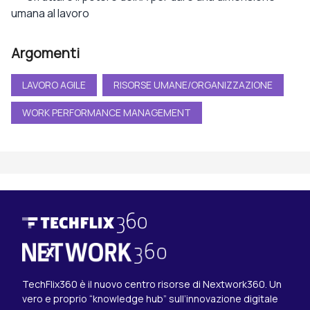
umana al lavoro
Argomenti
LAVORO AGILE
RISORSE UMANE/ORGANIZZAZIONE
WORK PERFORMANCE MANAGEMENT
TechFlix360 è il nuovo centro risorse di Nextwork360. Un
vero e proprio “knowledge hub” sull’innovazione digitale