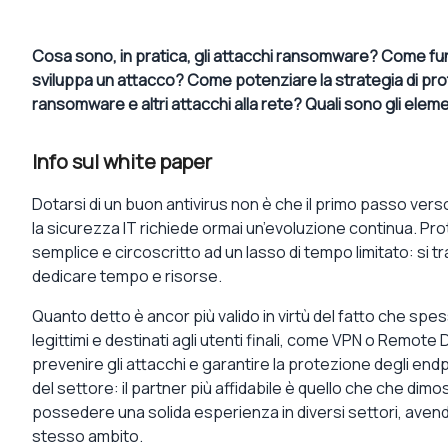
Cosa sono, in pratica, gli attacchi ransomware? Come fun
sviluppa un attacco? Come potenziare la strategia di prot
ransomware e altri attacchi alla rete? Quali sono gli ele
Info sul white paper
Dotarsi di un buon antivirus non è che il primo passo ver
la sicurezza IT richiede ormai un’evoluzione continua. Prot
semplice e circoscritto ad un lasso di tempo limitato: si tr
dedicare tempo e risorse.
Quanto detto è ancor più valido in virtù del fatto che sp
legittimi e destinati agli utenti finali, come VPN o Remote 
prevenire gli attacchi e garantire la protezione degli endp
del settore: il partner più affidabile è quello che che dim
possedere una solida esperienza in diversi settori, aven
stesso ambito.