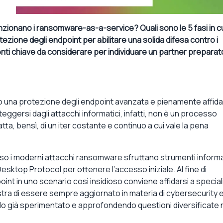
zionano i ransomware-as-a-service? Quali sono le 5 fasi in cu
ezione degli endpoint per abilitare una solida difesa contro i
menti chiave da considerare per individuare un partner prepara
so una protezione degli endpoint avanzata e pienamente affida
eggersi dagli attacchi informatici, infatti, non è un processo
atta, bensì, di un iter costante e continuo a cui vale la pena
esso i moderni attacchi ransomware sfruttano strumenti informa
Desktop Protocol per ottenere l’accesso iniziale. Al fine di
oint in uno scenario così insidioso conviene affidarsi a speciali
ostra di essere sempre aggiornato in materia di cybersecurity e
do già sperimentato e approfondendo questioni diversificate 