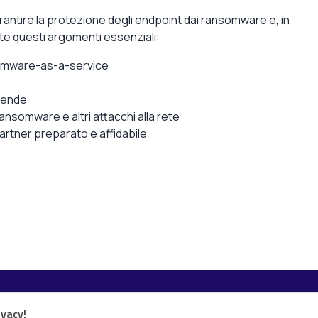
antire la protezione degli endpoint dai ransomware e, in
e questi argomenti essenziali:
nsomware-as-a-service
ziende
ransomware e altri attacchi alla rete
artner preparato e affidabile
Esplora i contenuti
ivacy!