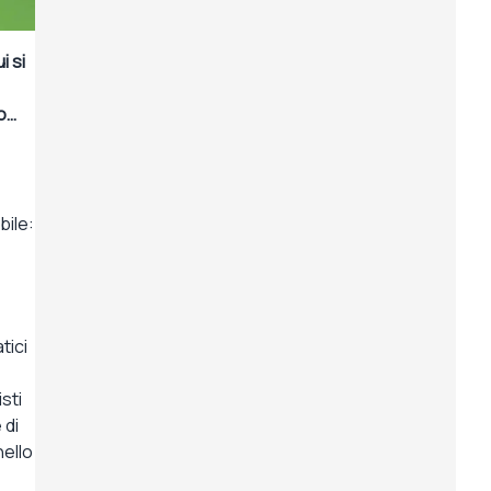
i si
to…
bile:
tici
sti
 di
nello