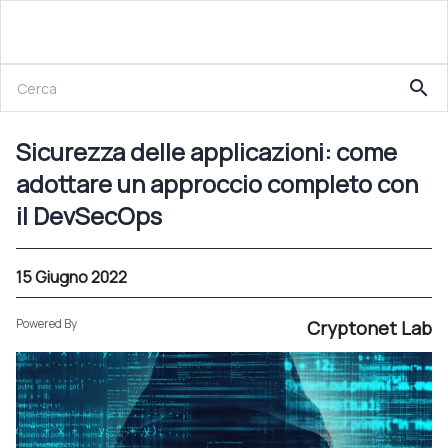
15 Giugno 2022
search
Sicurezza delle applicazioni: come adottare un approccio completo con il DevSecOps
Sicurezza delle applicazioni: come
adottare un approccio completo con
il DevSecOps
15 Giugno 2022
Powered By
Cryptonet Lab