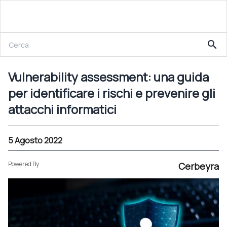
5 Agosto 2022
search
Vulnerability assessment: una guida per identificare i rischi e prevenire gli attacchi informatici
Vulnerability assessment: una guida
per identificare i rischi e prevenire gli
attacchi informatici
5 Agosto 2022
Powered By
Cerbeyra