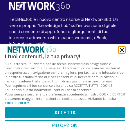
TechFlix360 è il nuovo centro risorse di Nextwork360. Un
vero e proprio “knowledge hub” sull’innovazione digitale
che ti consente di approfondire gli argomenti di tuo
interesse attraverso white paper, webcast, eBook,
infografiche, webinar.
Esplora i contenuti
I tuoi contenuti, la tua privacy!
Canali
Su questo sito utilizziamo cookie tecnici necessari alla navigazione e
White paper
funzionali all’erogazione del servizio. Utilizziamo i cookie anche per fornirti
Eventi on demand
un’esperienza di navigazione sempre migliore, per facilitare le interazioni con
Eventi futuri
le nostre funzionalità social e per consentirti di ricevere comunicazioni di
marketing aderenti alle tue abitudini di navigazione e ai tuoi interessi.
Seguici su
Puoi esprimere il tuo consenso cliccando su ACCETTA TUTTI I COOKIE.
Chiudendo questa informativa, continui senza accettare.
Twitter
Potrai sempre gestire le tue preferenze accedendo al nostro COOKIE CENTER
LinkedIn
e ottenere maggiori informazioni sui cookie utilizzati, visitando la nostra
Instagram
COOKIE POLICY
.
Nextwork360 – Codice fiscale e Partita IVA 13868590962
ACCETTA
– © 2025 Nextwork360. ALL RIGHTS RESERVED.
Cookie Center
–
Cookie Policy
–
Privacy Policy
PIÙ OPZIONI