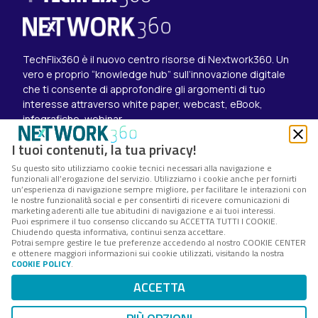
TechFlix360 è il nuovo centro risorse di Nextwork360. Un
vero e proprio “knowledge hub” sull’innovazione digitale
che ti consente di approfondire gli argomenti di tuo
interesse attraverso white paper, webcast, eBook,
infografiche, webinar.
Esplora i contenuti
I tuoi contenuti, la tua privacy!
Canali
Su questo sito utilizziamo cookie tecnici necessari alla navigazione e
White paper
funzionali all’erogazione del servizio. Utilizziamo i cookie anche per fornirti
Eventi on demand
un’esperienza di navigazione sempre migliore, per facilitare le interazioni con
Eventi futuri
le nostre funzionalità social e per consentirti di ricevere comunicazioni di
marketing aderenti alle tue abitudini di navigazione e ai tuoi interessi.
Seguici su
Puoi esprimere il tuo consenso cliccando su ACCETTA TUTTI I COOKIE.
Chiudendo questa informativa, continui senza accettare.
Twitter
Potrai sempre gestire le tue preferenze accedendo al nostro COOKIE CENTER
LinkedIn
e ottenere maggiori informazioni sui cookie utilizzati, visitando la nostra
Instagram
COOKIE POLICY
.
Nextwork360 – Codice fiscale e Partita IVA 13868590962
ACCETTA
– © 2025 Nextwork360. ALL RIGHTS RESERVED.
Cookie Center
–
Cookie Policy
–
Privacy Policy