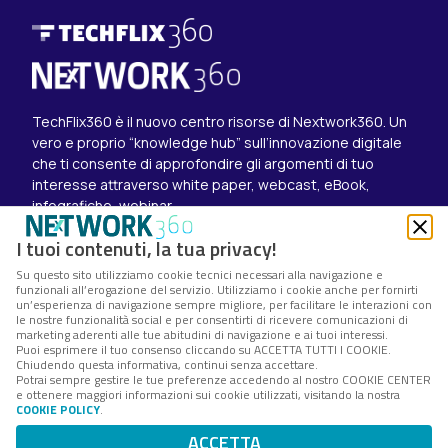
TechFlix360 è il nuovo centro risorse di Nextwork360. Un
vero e proprio “knowledge hub” sull’innovazione digitale
che ti consente di approfondire gli argomenti di tuo
interesse attraverso white paper, webcast, eBook,
infografiche, webinar.
Esplora i contenuti
I tuoi contenuti, la tua privacy!
Canali
Su questo sito utilizziamo cookie tecnici necessari alla navigazione e
White paper
funzionali all’erogazione del servizio. Utilizziamo i cookie anche per fornirti
Eventi on demand
un’esperienza di navigazione sempre migliore, per facilitare le interazioni con
Eventi futuri
le nostre funzionalità social e per consentirti di ricevere comunicazioni di
marketing aderenti alle tue abitudini di navigazione e ai tuoi interessi.
Seguici su
Puoi esprimere il tuo consenso cliccando su ACCETTA TUTTI I COOKIE.
Chiudendo questa informativa, continui senza accettare.
Twitter
Potrai sempre gestire le tue preferenze accedendo al nostro COOKIE CENTER
LinkedIn
e ottenere maggiori informazioni sui cookie utilizzati, visitando la nostra
Instagram
COOKIE POLICY
.
Nextwork360 – Codice fiscale e Partita IVA 13868590962
ACCETTA