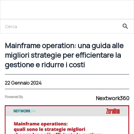
22 Gennaio 2024
search
Mainframe operation: una guida alle migliori strategie per efficientare la gestione e ridurre i costi
Mainframe operation: una guida alle
migliori strategie per efficientare la
gestione e ridurre i costi
22 Gennaio 2024
Powered By
Nextwork360