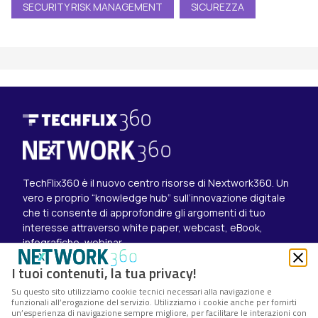
SECURITY RISK MANAGEMENT
SICUREZZA
TechFlix360 è il nuovo centro risorse di Nextwork360. Un
vero e proprio “knowledge hub” sull’innovazione digitale
che ti consente di approfondire gli argomenti di tuo
interesse attraverso white paper, webcast, eBook,
infografiche, webinar.
Esplora i contenuti
I tuoi contenuti, la tua privacy!
Canali
Su questo sito utilizziamo cookie tecnici necessari alla navigazione e
White paper
funzionali all’erogazione del servizio. Utilizziamo i cookie anche per fornirti
Eventi on demand
un’esperienza di navigazione sempre migliore, per facilitare le interazioni con