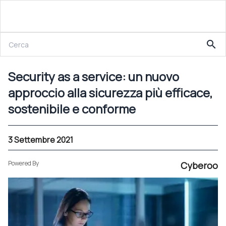
3 Settembre 2021
search
Security as a service: un nuovo approccio alla sicurezza più efficace, sostenibile e conforme
Security as a service: un nuovo
approccio alla sicurezza più efficace,
sostenibile e conforme
3 Settembre 2021
Powered By
Cyberoo