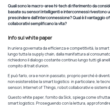
Quali sono le macro-aree hi-tech di riferimento da consid
basate su sensori intelligenti e interconnessi rivestono u
prescindere dall’interconnessione? Qual è il vantaggio o
collaborativi semplificano la vita?
Info sul white paper
In un’era governata da efficienza e competitività, la smart
lungo tutta la supply chain, dalla manifattura al consumatore
richiedono il dialogo costante continuo lungo tutti gli anell
compito di trait d’union.
E può farlo, ora e non in passato, proprio perché è divent
non esisterebbe la smart logistics: in particolare, le tec
sensori, Internet of Things, robot collaborativi e sistemi d
Questo white paper, fornito da Sick, spiega come sfruttar
smart logistics. Proseguendo con la lettura, approfondir