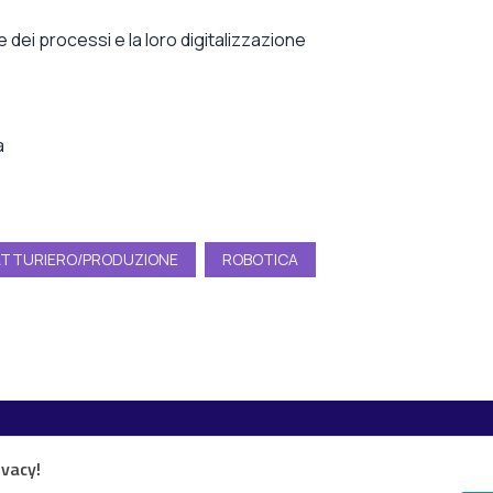
 dei processi e la loro digitalizzazione
a
ATTURIERO/PRODUZIONE
ROBOTICA
Esplora i contenuti
ivacy!
Canali