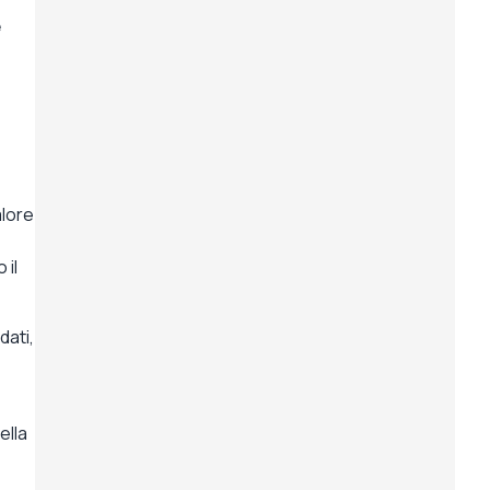
e
alore
 il
dati,
ella