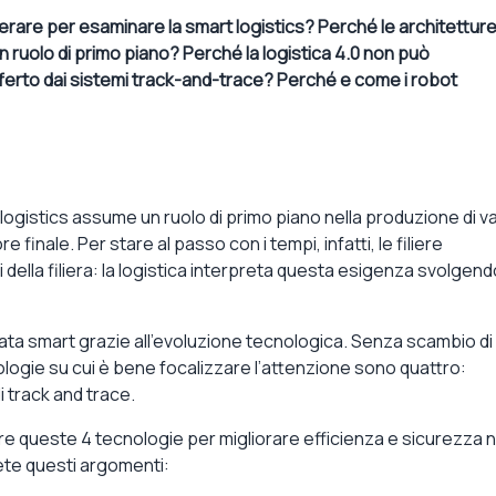
erare per esaminare la smart logistics? Perché le architettur
n ruolo di primo piano? Perché la logistica 4.0 non può
fferto dai sistemi track-and-trace? Perché e come i robot
 logistics assume un ruolo di primo piano nella produzione di v
 finale. Per stare al passo con i tempi, infatti, le filiere
i della filiera: la logistica interpreta questa esigenza svolgendo
ata smart grazie all’evoluzione tecnologica. Senza scambio di 
nologie su cui è bene focalizzare l’attenzione sono quattro:
i track and trace.
e queste 4 tecnologie per migliorare efficienza e sicurezza n
ete questi argomenti: