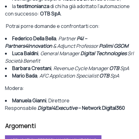
la
testimonianza
di chi ha già adottato l’automazione
con successo:
OTB SpA
.
Potrai porre domande e confrontarti con:
Federico Della Bella
,
Partner
P4I –
Partners4Innovation
& Adjunct Professor
Polimi GSOM
Luca Baldini
,
General Manager
Digital Technologies
Srl
Società Benefit
Barbara Crestani
,
Revenue Cycle Manager
OTB
SpA
Mario Bada
,
AFC Application Specialist
OTB
SpA
Modera:
Manuela Gianni
, Direttore
Responsabile
Digital4Executive
–
Network Digital360
Argomenti