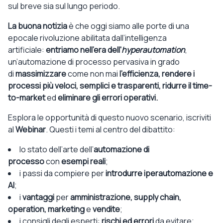
sul breve sia sul lungo periodo.
La buona notizia
è che oggi siamo alle porte di una
epocale rivoluzione abilitata dall’intelligenza
artificiale:
entriamo nell’era dell'
hyperautomation
,
un’automazione di processo pervasiva in grado
di
massimizzare
come non mai
l’efficienza, rendere i
processi più veloci, semplici e trasparenti, ridurre il time-
to-market
ed
eliminare gli errori operativi
.
Esplora le opportunità di questo nuovo scenario, iscriviti
al
Webinar
. Questi i temi al centro del dibattito:
lo stato dell’arte dell’
automazione di
processo
con
esempi reali
;
i passi da compiere per
introdurre iperautomazione e
AI
;
i
vantaggi
per
amministrazione, supply chain,
operation, marketing
e
vendite
;
i consigli degli esperti:
rischi ed errori
da evitare;