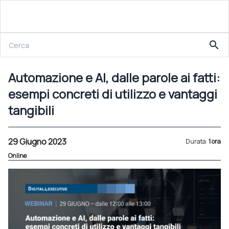
29 Giugno 2023
search
Automazione e AI, dalle parole ai fatti: esempi concreti di utilizzo e vantaggi tangibili
Automazione e AI, dalle parole ai fatti:
esempi concreti di utilizzo e vantaggi
tangibili
29 Giugno 2023
Durata:
1 ora
Online