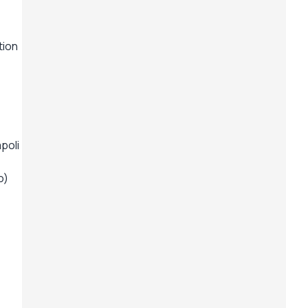
tion
poli
o)