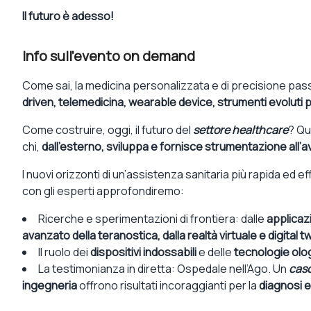
Il futuro è adesso!
Info sull'evento on demand
Come sai, la medicina personalizzata e di precisione pas
driven, telemedicina, wearable device, strumenti evoluti per
Come costruire, oggi, il futuro del
settore healthcare
? Qua
chi,
dall’esterno, sviluppa e fornisce strumentazione all’
I nuovi orizzonti di un’assistenza sanitaria più rapida ed 
con gli esperti approfondiremo:
Ricerche e sperimentazioni di frontiera: dalle
applicaz
avanzato della teranostica, dalla realtà virtuale e digital 
Il ruolo dei
dispositivi indossabili
e delle
tecnologie olo
La testimonianza in diretta: Ospedale nell’Ago. Un
caso
ingegneria
offrono risultati incoraggianti per la
diagnosi e