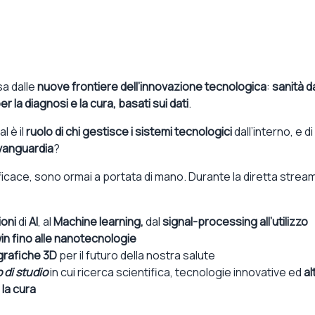
sa dalle
nuove frontiere dell’innovazione tecnologica
:
sanità d
 la diagnosi e la cura, basati sui dati
.
l è il
ruolo di chi gestisce i sistemi tecnologici
dall’interno, e di
avanguardia
?
efficace, sono ormai a portata di mano. Durante la diretta strea
ioni
di
AI
, al
Machine learning,
dal
signal-processing all’utilizzo
twin fino alle nanotecnologie
grafiche 3D
per il futuro della nostra salute
 di studio
in cui ricerca scientifica, tecnologie innovative ed
al
 la cura