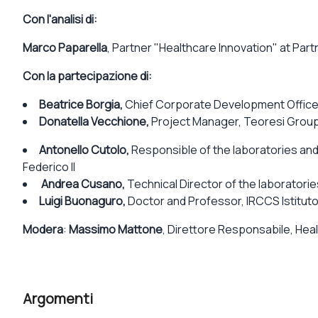
Con l'analisi di:
Marco Paparella
, Partner "Healthcare Innovation" at Part
Con la partecipazione di:
Beatrice Borgia,
Chief Corporate Development Office
Donatella Vecchione,
Project Manager, Teoresi Grou
Antonello Cutolo,
Responsible of the laboratories and 
Federico II
Andrea Cusano,
Technical Director of the laboratorie
Luigi Buonaguro,
Doctor and Professor, IRCCS Istitut
Modera
:
Massimo Mattone
, Direttore Responsabile, He
Argomenti