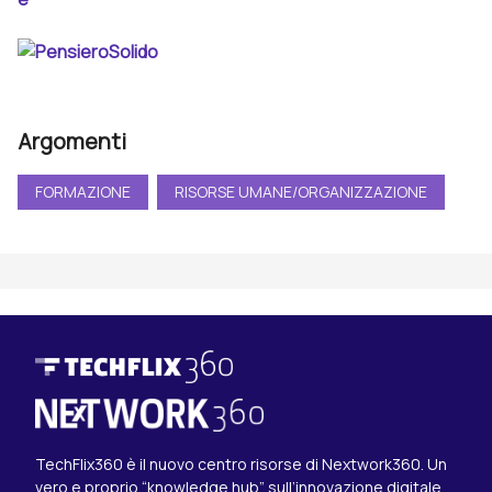
Argomenti
FORMAZIONE
RISORSE UMANE/ORGANIZZAZIONE
TechFlix360 è il nuovo centro risorse di Nextwork360. Un
vero e proprio “knowledge hub” sull’innovazione digitale