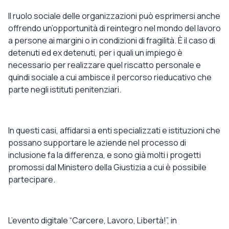
Il ruolo sociale delle organizzazioni
può esprimersi anche
offrendo
un’opportunità di reintegro
nel mondo del lavoro
a
persone ai margini o in condizioni di fragilità
. È il caso di
detenuti ed ex detenuti, per i quali un impiego è
necessario per realizzare
quel riscatto personale e
quindi sociale
a cui ambisce il percorso rieducativo che
parte negli istituti penitenziari.
In questi casi,
affidarsi a enti specializzati e istituzioni
che
possano supportare le aziende nel processo di
inclusione fa la differenza, e sono già molti i progetti
promossi dal Ministero della Giustizia a cui è possibile
partecipare.
L’evento digitale “
Carcere, Lavoro, Libertà!
”,
in