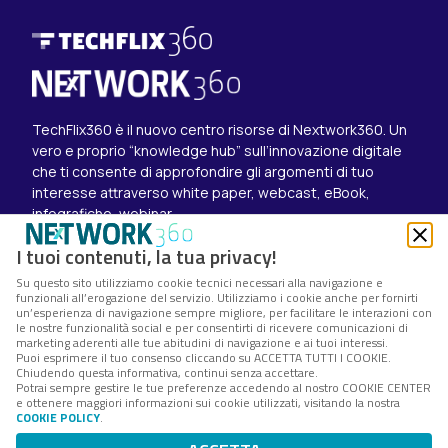
TechFlix360 è il nuovo centro risorse di Nextwork360. Un
vero e proprio “knowledge hub” sull’innovazione digitale
che ti consente di approfondire gli argomenti di tuo
interesse attraverso white paper, webcast, eBook,
infografiche, webinar.
Esplora i contenuti
I tuoi contenuti, la tua privacy!
Canali
Su questo sito utilizziamo cookie tecnici necessari alla navigazione e
White paper
funzionali all’erogazione del servizio. Utilizziamo i cookie anche per fornirti
Eventi on demand
un’esperienza di navigazione sempre migliore, per facilitare le interazioni con
Eventi futuri
le nostre funzionalità social e per consentirti di ricevere comunicazioni di
marketing aderenti alle tue abitudini di navigazione e ai tuoi interessi.
Seguici su
Puoi esprimere il tuo consenso cliccando su ACCETTA TUTTI I COOKIE.
Chiudendo questa informativa, continui senza accettare.
Twitter
Potrai sempre gestire le tue preferenze accedendo al nostro COOKIE CENTER
LinkedIn
e ottenere maggiori informazioni sui cookie utilizzati, visitando la nostra
Instagram
COOKIE POLICY
.
Nextwork360 – Codice fiscale e Partita IVA 13868590962