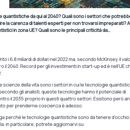
e quantistiche da qui al 2040? Quali sono i settori che potreb
 la carenza di talenti esperti per non trovarsi impreparati? A
ici in zona UE? Quali sono le principali criticità da…
o i 6,8 miliardi di dollari nel 2022 ma, secondo McKinsey, il val
ro il 2040. Record per gli investimenti in start-up ed è nell’UE c
.
 le scienze della vita sono i settori in cui le tecnologie quantisti
ondo gli analisti, queste tecnologie hanno il potenziale di
 entro il 2035 proprio in questi quattro settori. Esistono però a
ento per prenderne coscienza è adesso.
ga perché le tecnologie quantistiche sono da tenere d’occhio
 in particolare, potrete aggiornarvi su: