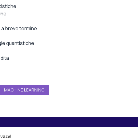
tistiche
iche
i a breve termine
gie quantistiche
edita
MACHINE LEARNING
Esplora i contenuti
ivacy!