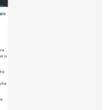
bero
ore
he si
che
nche
 e