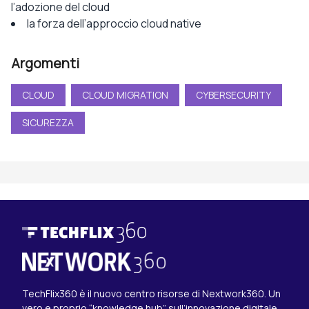
l’adozione del cloud
la forza dell’approccio cloud native
Argomenti
CLOUD
CLOUD MIGRATION
CYBERSECURITY
SICUREZZA
TechFlix360 è il nuovo centro risorse di Nextwork360. Un
vero e proprio “knowledge hub” sull’innovazione digitale