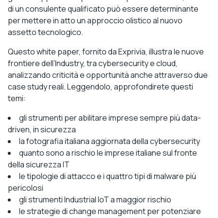
di un consulente qualificato può essere determinante
per mettere in atto un approccio olistico al nuovo
assetto tecnologico.
Questo white paper, fornito da Exprivia, illustra le nuove
frontiere dell’Industry, tra cybersecurity e cloud,
analizzando criticità e opportunità anche attraverso due
case study reali. Leggendolo, approfondirete questi
temi:
gli strumenti per abilitare imprese sempre più data-
driven, in sicurezza
la fotografia italiana aggiornata della cybersecurity
quanto sono a rischio le imprese italiane sul fronte
della sicurezza IT
le tipologie di attacco e i quattro tipi di malware più
pericolosi
gli strumenti Industrial IoT a maggior rischio
le strategie di change management per potenziare