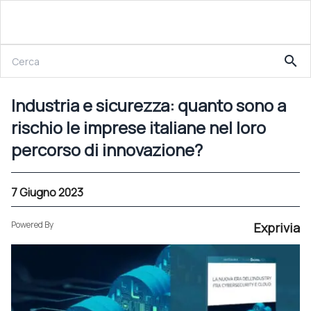
7 Giugno 2023
search
Industria e sicurezza: quanto sono a rischio le imprese italiane nel loro percorso di innovazione?
Industria e sicurezza: quanto sono a
rischio le imprese italiane nel loro
percorso di innovazione?
7 Giugno 2023
Powered By
Exprivia